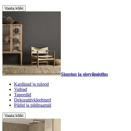
Vaata kõiki
Sisustus ja siseviimistlus
Kardinad ja rulood
Vaibad
Tapeedid
Dekoratiivkleebised
Pildid ja pildiraamid
Vaata kõiki