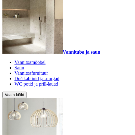
Vannituba ja saun
Vannitoamööbel
Saun
Vannitoafurnituur
Dušikabiinid ja -nurgad
WC potid ja prill-lauad
Vaata kõiki