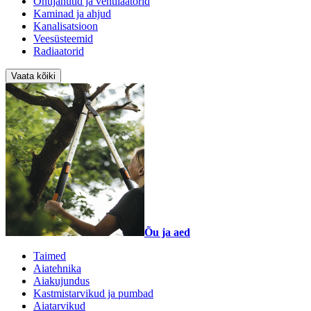
Õhujahutid ja ventilaatorid
Kaminad ja ahjud
Kanalisatsioon
Veesüsteemid
Radiaatorid
Vaata kõiki
Õu ja aed
Taimed
Aiatehnika
Aiakujundus
Kastmistarvikud ja pumbad
Aiatarvikud