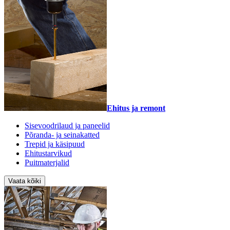
Ehitus ja remont
Sisevoodrilaud ja paneelid
Põranda- ja seinakatted
Trepid ja käsipuud
Ehitustarvikud
Puitmaterjalid
Vaata kõiki