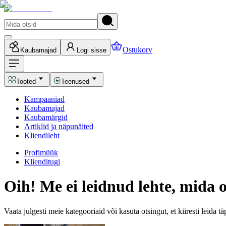
Ostukorv
Kaubamajad
Logi sisse
Tooted
Teenused
Kampaaniad
Kaubamajad
Kaubamärgid
Artiklid ja näpunäited
Kliendileht
Profimüük
Klienditugi
Oih! Me ei leidnud lehte, mida o
Vaata julgesti meie kategooriaid või kasuta otsingut, et kiiresti leida t