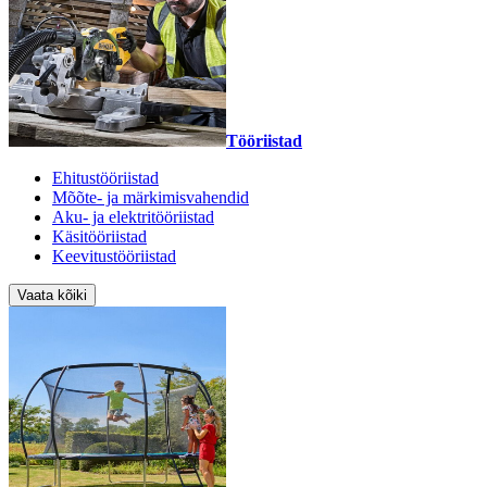
Tööriistad
Ehitustööriistad
Mõõte- ja märkimisvahendid
Aku- ja elektritööriistad
Käsitööriistad
Keevitustööriistad
Vaata kõiki