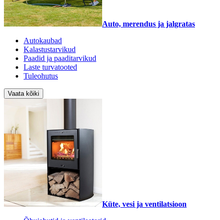
Auto, merendus ja jalgratas
Autokaubad
Kalastustarvikud
Paadid ja paaditarvikud
Laste turvatooted
Tuleohutus
Vaata kõiki
Küte, vesi ja ventilatsioon