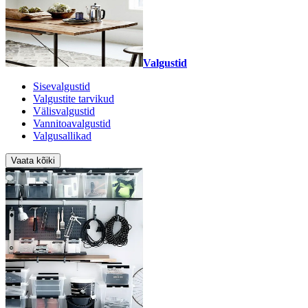
Valgustid
Sisevalgustid
Valgustite tarvikud
Välisvalgustid
Vannitoavalgustid
Valgusallikad
Vaata kõiki