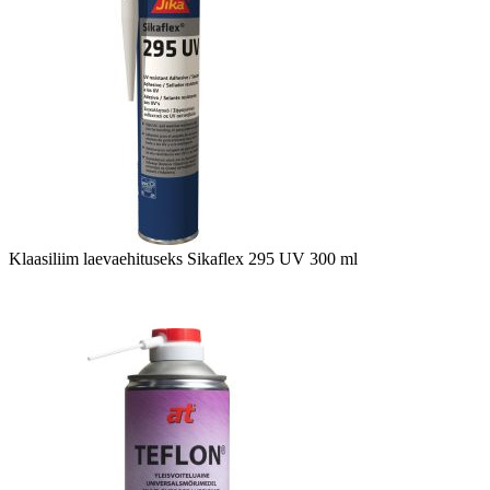
Klaasiliim laevaehituseks Sikaflex 295 UV 300 ml