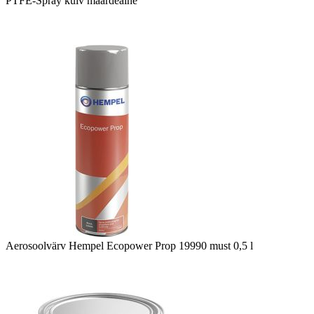
PTFE-Spray kuiv määrdeaine
Aerosoolvärv Hempel Ecopower Prop 19990 must 0,5 l