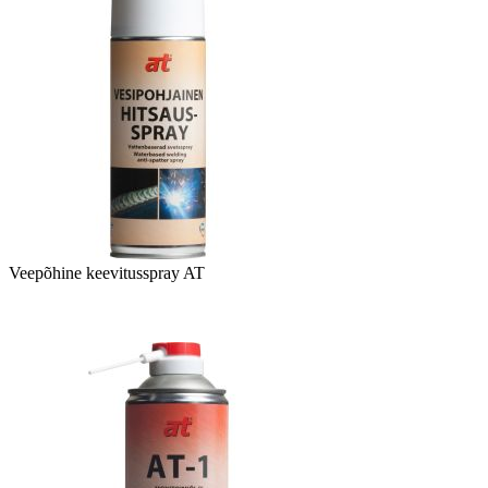
Veepõhine keevitusspray AT