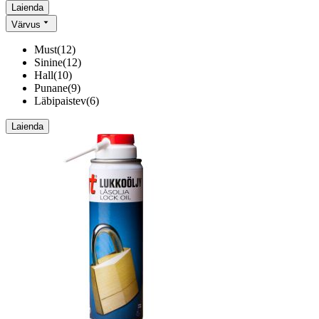
Laienda
Värvus
Must
(
12
)
Sinine
(
12
)
Hall
(
10
)
Punane
(
9
)
Läbipaistev
(
6
)
Laienda