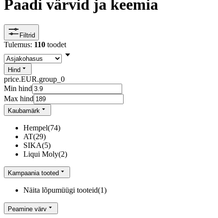
Paadi värvid ja keemia
Filtrid
Tulemus:
110
toodet
Hind
price.EUR.group_0
Min hind
Max hind
Kaubamärk
Hempel
(
74
)
AT
(
29
)
SIKA
(
5
)
Liqui Moly
(
2
)
Kampaania tooted
Näita lõpumüügi tooteid
(
1
)
Peamine värv