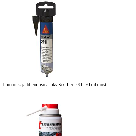
Liimimis- ja tihendusmastiks Sikaflex 291i 70 ml must