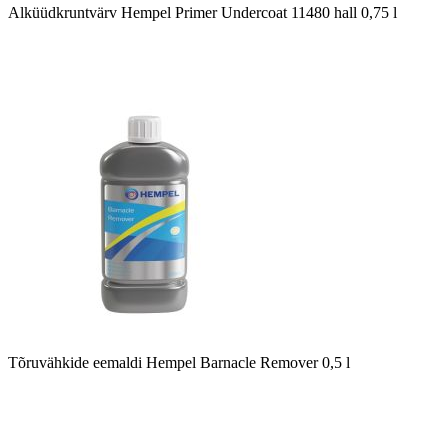
Alküüdkruntvärv Hempel Primer Undercoat 11480 hall 0,75 l
Tõruvähkide eemaldi Hempel Barnacle Remover 0,5 l