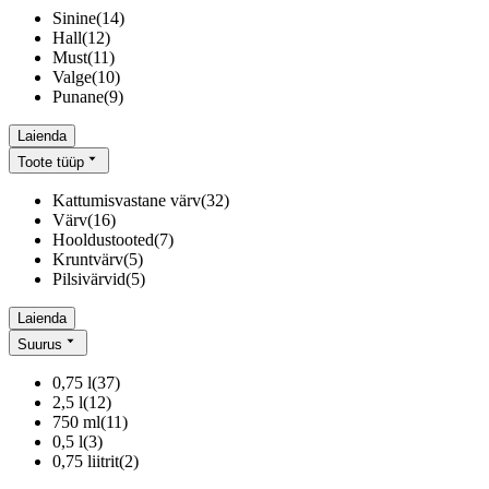
Sinine
(
14
)
Hall
(
12
)
Must
(
11
)
Valge
(
10
)
Punane
(
9
)
Laienda
Toote tüüp
Kattumisvastane värv
(
32
)
Värv
(
16
)
Hooldustooted
(
7
)
Kruntvärv
(
5
)
Pilsivärvid
(
5
)
Laienda
Suurus
0,75 l
(
37
)
2,5 l
(
12
)
750 ml
(
11
)
0,5 l
(
3
)
0,75 liitrit
(
2
)