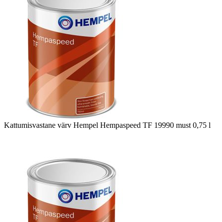
Kattumisvastane värv Hempel Hempaspeed TF 19990 must 0,75 l