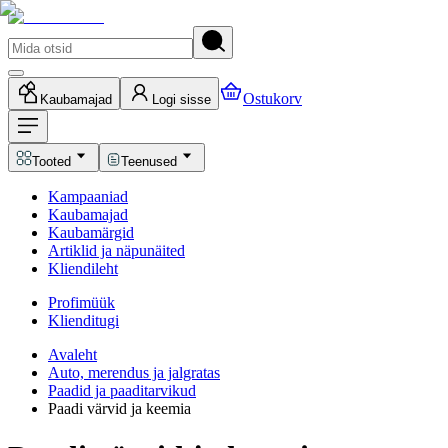
Ostukorv
Kaubamajad
Logi sisse
Tooted
Teenused
Kampaaniad
Kaubamajad
Kaubamärgid
Artiklid ja näpunäited
Kliendileht
Profimüük
Klienditugi
Avaleht
Auto, merendus ja jalgratas
Paadid ja paaditarvikud
Paadi värvid ja keemia