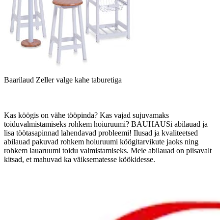
Baarilaud Zeller valge kahe taburetiga
Kas köögis on vähe tööpinda? Kas vajad sujuvamaks
toiduvalmistamiseks rohkem hoiuruumi? BAUHAUSi abilauad ja
lisa töötasapinnad lahendavad probleemi! Ilusad ja kvaliteetsed
abilauad pakuvad rohkem hoiuruumi köögitarvikute jaoks ning
rohkem lauaruumi toidu valmistamiseks. Meie abilauad on piisavalt
kitsad, et mahuvad ka väiksematesse köökidesse.