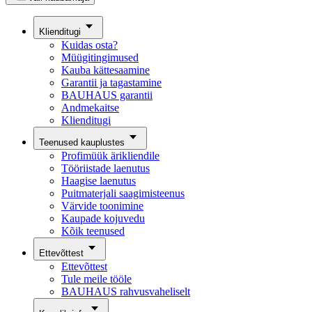
Klienditugi
Kuidas osta?
Müügitingimused
Kauba kättesaamine
Garantii ja tagastamine
BAUHAUS garantii
Andmekaitse
Klienditugi
Teenused kauplustes
Profimüük ärikliendile
Tööriistade laenutus
Haagise laenutus
Puitmaterjali saagimisteenus
Värvide toonimine
Kaupade kojuvedu
Kõik teenused
Ettevõttest
Ettevõttest
Tule meile tööle
BAUHAUS rahvusvaheliselt