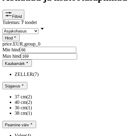
Filtrid
Tulemus:
7
toodet
Hind
price.EUR.group_0
Min hind
Max hind
Kaubamärk
ZELLER
(
7
)
Sügavus
37 cm
(
2
)
40 cm
(
2
)
36 cm
(
1
)
38 cm
(
1
)
Peamine värv
Valge
(
4
)