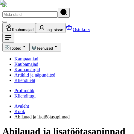
Ostukorv
Kaubamajad
Logi sisse
Tooted
Teenused
Kampaaniad
Kaubamajad
Kaubamärgid
Artiklid ja näpunäited
Kliendileht
Profimüük
Klienditugi
Avaleht
Köök
Abilauad ja lisatöötasapinnad
Abilauad ja lisatöötasapinnad