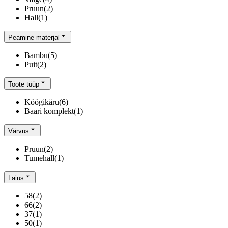
Pruun
(
2
)
Hall
(
1
)
Peamine materjal
Bambu
(
5
)
Puit
(
2
)
Toote tüüp
Köögikäru
(
6
)
Baari komplekt
(
1
)
Värvus
Pruun
(
2
)
Tumehall
(
1
)
Laius
58
(
2
)
66
(
2
)
37
(
1
)
50
(
1
)