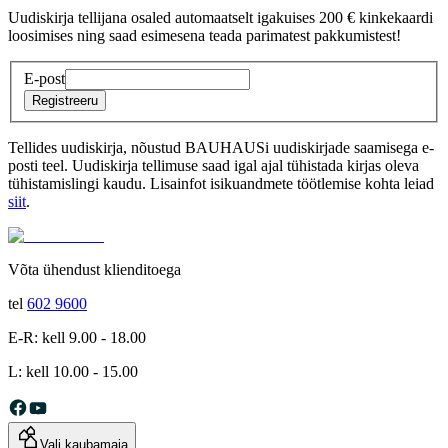
Uudiskirja tellijana osaled automaatselt igakuises 200 € kinkekaardi
loosimises ning saad esimesena teada parimatest pakkumistest!
E-post
Registreeru
Tellides uudiskirja, nõustud BAUHAUSi uudiskirjade saamisega e-
posti teel. Uudiskirja tellimuse saad igal ajal tühistada kirjas oleva
tühistamislingi kaudu. Lisainfot isikuandmete töötlemise kohta leiad
siit
.
Võta ühendust klienditoega
tel
602 9600
E-R: kell 9.00 - 18.00
L: kell 10.00 - 15.00
Vali kaubamaja