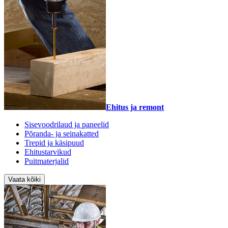
Ehitus ja remont
Sisevoodrilaud ja paneelid
Põranda- ja seinakatted
Trepid ja käsipuud
Ehitustarvikud
Puitmaterjalid
Vaata kõiki