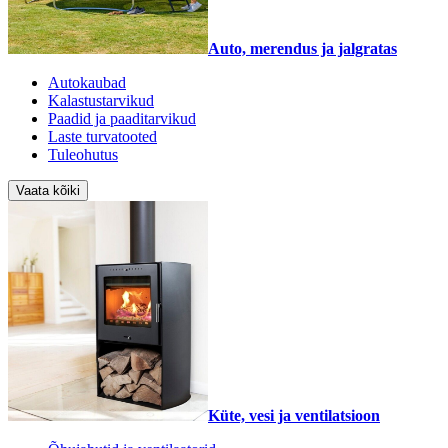
Auto, merendus ja jalgratas
Autokaubad
Kalastustarvikud
Paadid ja paaditarvikud
Laste turvatooted
Tuleohutus
Vaata kõiki
Küte, vesi ja ventilatsioon