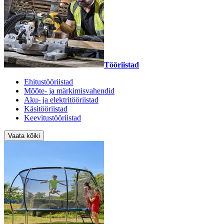
Tööriistad
Ehitustööriistad
Mõõte- ja märkimisvahendid
Aku- ja elektritööriistad
Käsitööriistad
Keevitustööriistad
Vaata kõiki