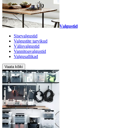
Valgustid
Sisevalgustid
Valgustite tarvikud
Välisvalgustid
Vannitoavalgustid
Valgusallikad
Vaata kõiki