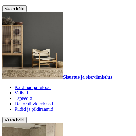
Vaata kõiki
Sisustus ja siseviimistlus
Kardinad ja rulood
Vaibad
Tapeedid
Dekoratiivkleebised
Pildid ja pildiraamid
Vaata kõiki