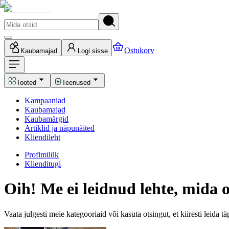
Ostukorv
Kaubamajad
Logi sisse
Tooted
Teenused
Kampaaniad
Kaubamajad
Kaubamärgid
Artiklid ja näpunäited
Kliendileht
Profimüük
Klienditugi
Oih! Me ei leidnud lehte, mida o
Vaata julgesti meie kategooriaid või kasuta otsingut, et kiiresti leida t