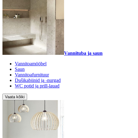
Vannituba ja saun
Vannitoamööbel
Saun
Vannitoafurnituur
Dušikabiinid ja -nurgad
WC potid ja prill-lauad
Vaata kõiki