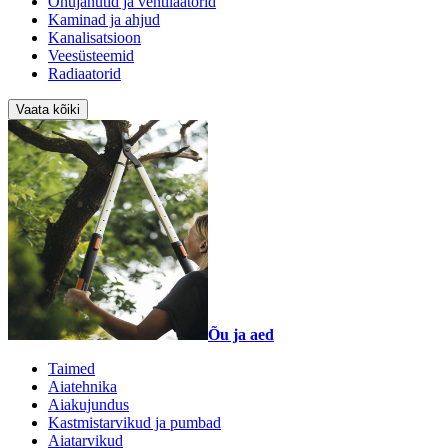
Õhujahutid ja ventilaatorid
Kaminad ja ahjud
Kanalisatsioon
Veesüsteemid
Radiaatorid
Vaata kõiki
Õu ja aed
Taimed
Aiatehnika
Aiakujundus
Kastmistarvikud ja pumbad
Aiatarvikud