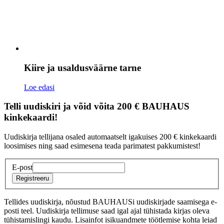
Kiire ja usaldusväärne tarne
Loe edasi
Telli uudiskiri ja võid võita 200 € BAUHAUS
kinkekaardi!
Uudiskirja tellijana osaled automaatselt igakuises 200 € kinkekaardi
loosimises ning saad esimesena teada parimatest pakkumistest!
E-post
Registreeru
Tellides uudiskirja, nõustud BAUHAUSi uudiskirjade saamisega e-
posti teel. Uudiskirja tellimuse saad igal ajal tühistada kirjas oleva
tühistamislingi kaudu. Lisainfot isikuandmete töötlemise kohta leiad