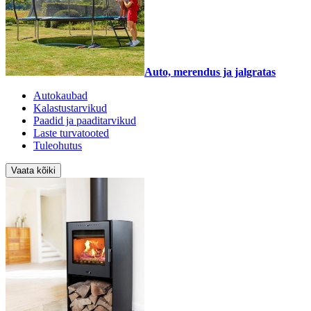
Auto, merendus ja jalgratas
Autokaubad
Kalastustarvikud
Paadid ja paaditarvikud
Laste turvatooted
Tuleohutus
Vaata kõiki