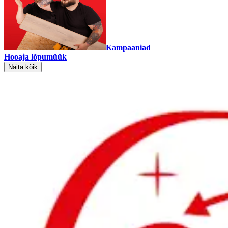
Kampaaniad
Hooaja lõpumüük
Näita kõik