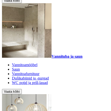
Vaata kõiki
Vannituba ja saun
Vannitoamööbel
Saun
Vannitoafurnituur
Dušikabiinid ja -nurgad
WC potid ja prill-lauad
Vaata kõiki