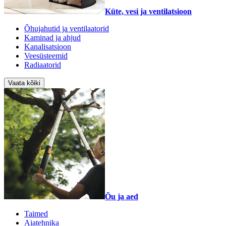
Küte, vesi ja ventilatsioon
Õhujahutid ja ventilaatorid
Kaminad ja ahjud
Kanalisatsioon
Veesüsteemid
Radiaatorid
Vaata kõiki
Õu ja aed
Taimed
Aiatehnika