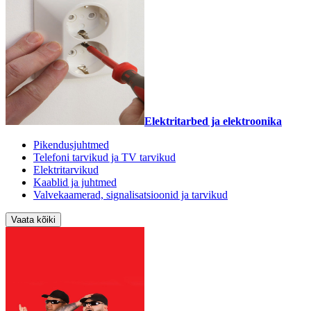
Elektritarbed ja elektroonika
Pikendusjuhtmed
Telefoni tarvikud ja TV tarvikud
Elektritarvikud
Kaablid ja juhtmed
Valvekaamerad, signalisatsioonid ja tarvikud
Vaata kõiki