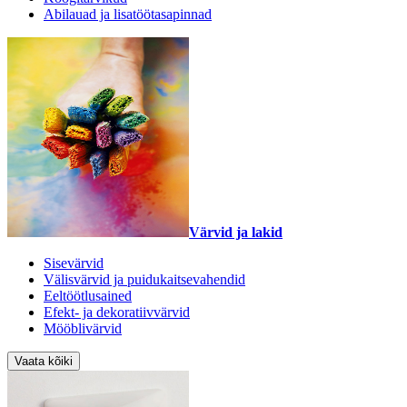
Abilauad ja lisatöötasapinnad
Värvid ja lakid
Sisevärvid
Välisvärvid ja puidukaitsevahendid
Eeltöötlusained
Efekt- ja dekoratiivvärvid
Mööblivärvid
Vaata kõiki