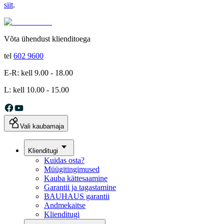
siit
.
Võta ühendust klienditoega
tel
602 9600
E-R: kell 9.00 - 18.00
L: kell 10.00 - 15.00
Vali kaubamaja
Klienditugi
Kuidas osta?
Müügitingimused
Kauba kättesaamine
Garantii ja tagastamine
BAUHAUS garantii
Andmekaitse
Klienditugi