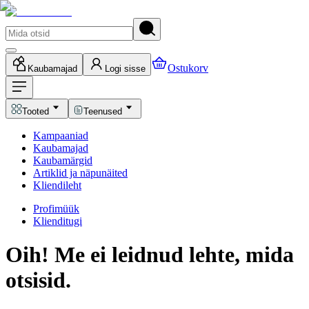
Ostukorv
Kaubamajad
Logi sisse
Tooted
Teenused
Kampaaniad
Kaubamajad
Kaubamärgid
Artiklid ja näpunäited
Kliendileht
Profimüük
Klienditugi
Oih! Me ei leidnud lehte, mida
otsisid.