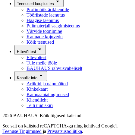
Teenused kauplustes
Profimüük ärikliendile
Tööriistade laenutus
Haagise laenutus
Puitmaterjali saagimisteenus
Värvide toonimine
Kaupade kojuvedu
Kõik teenused
Ettevõttest
Ettevõttest
Tule meile tööle
BAUHAUS rahvusvaheliselt
Kasulik info
Artiklid ja näpunäited
Kinkekaart
Kampaaniatingimused
Kliendileht
Telli uudiskiri
2026 BAUHAUS. Kõik õigused kaitstud
See sait on kaitstud reCAPTCHA-ga ning kehtivad Google'i
Teenuse Tingimused
ja
Privaatsuspoliitika
.