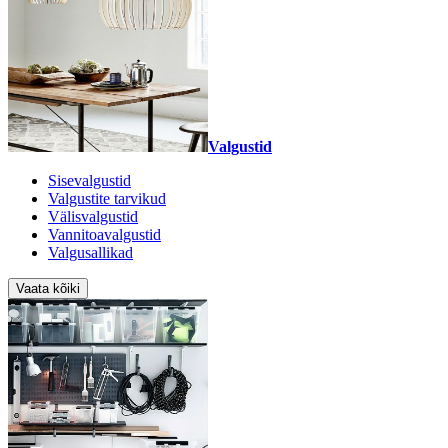
Valgustid
Sisevalgustid
Valgustite tarvikud
Välisvalgustid
Vannitoavalgustid
Valgusallikad
Vaata kõiki