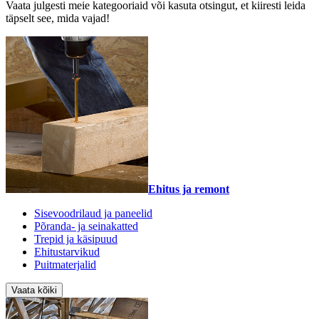
Vaata julgesti meie kategooriaid või kasuta otsingut, et kiiresti leida
täpselt see, mida vajad!
Ehitus ja remont
Sisevoodrilaud ja paneelid
Põranda- ja seinakatted
Trepid ja käsipuud
Ehitustarvikud
Puitmaterjalid
Vaata kõiki