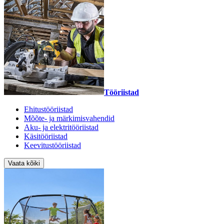
Tööriistad
Ehitustööriistad
Mõõte- ja märkimisvahendid
Aku- ja elektritööriistad
Käsitööriistad
Keevitustööriistad
Vaata kõiki