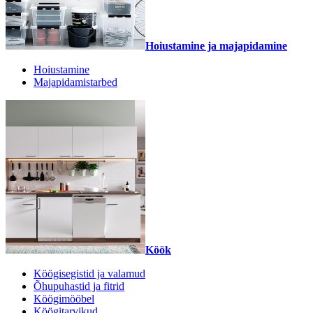
Hoiustamine ja majapidamine
Hoiustamine
Majapidamistarbed
Köök
Köögisegistid ja valamud
Õhupuhastid ja fitrid
Köögimööbel
Köögitarvikud