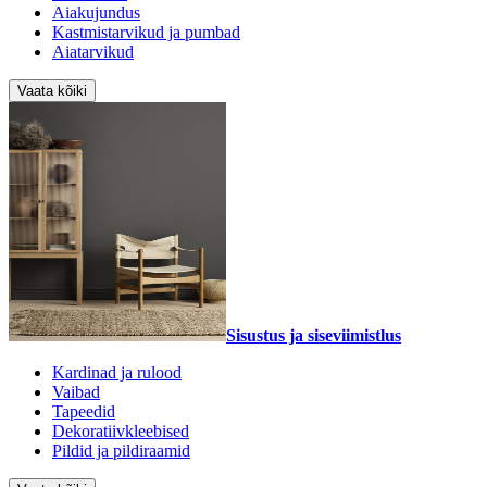
Aiakujundus
Kastmistarvikud ja pumbad
Aiatarvikud
Vaata kõiki
Sisustus ja siseviimistlus
Kardinad ja rulood
Vaibad
Tapeedid
Dekoratiivkleebised
Pildid ja pildiraamid