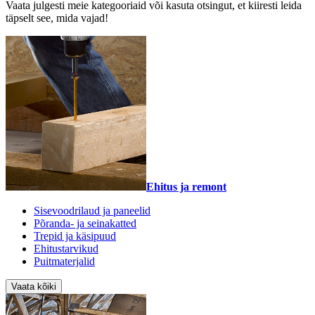
Vaata julgesti meie kategooriaid või kasuta otsingut, et kiiresti leida
täpselt see, mida vajad!
Ehitus ja remont
Sisevoodrilaud ja paneelid
Põranda- ja seinakatted
Trepid ja käsipuud
Ehitustarvikud
Puitmaterjalid
Vaata kõiki