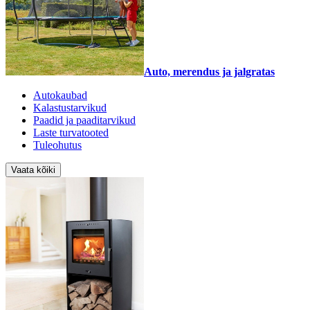
Auto, merendus ja jalgratas
Autokaubad
Kalastustarvikud
Paadid ja paaditarvikud
Laste turvatooted
Tuleohutus
Vaata kõiki