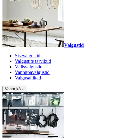
Valgustid
Sisevalgustid
Valgustite tarvikud
Välisvalgustid
Vannitoavalgustid
Valgusallikad
Vaata kõiki