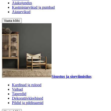
Aiakujundus
Kastmistarvikud ja pumbad
Aiatarvikud
Vaata kõiki
Sisustus ja siseviimistlus
Kardinad ja rulood
Vaibad
Tapeedid
Dekoratiivkleebised
Pildid ja pildiraamid