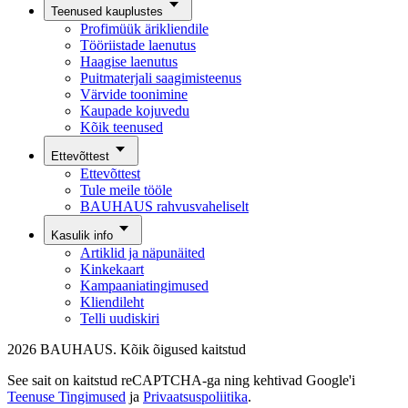
Teenused kauplustes
Profimüük ärikliendile
Tööriistade laenutus
Haagise laenutus
Puitmaterjali saagimisteenus
Värvide toonimine
Kaupade kojuvedu
Kõik teenused
Ettevõttest
Ettevõttest
Tule meile tööle
BAUHAUS rahvusvaheliselt
Kasulik info
Artiklid ja näpunäited
Kinkekaart
Kampaaniatingimused
Kliendileht
Telli uudiskiri
2026 BAUHAUS. Kõik õigused kaitstud
See sait on kaitstud reCAPTCHA-ga ning kehtivad Google'i
Teenuse Tingimused
ja
Privaatsuspoliitika
.