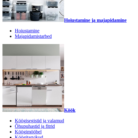
Hoiustamine ja majapidamine
Hoiustamine
Majapidamistarbed
Köök
Köögisegistid ja valamud
Õhupuhastid ja fitrid
Köögimööbel
Köögitarvikud