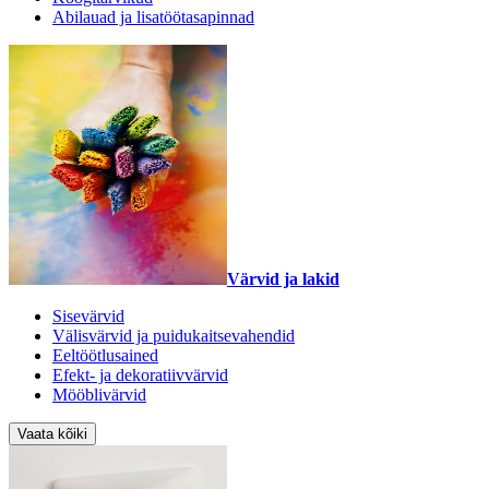
Abilauad ja lisatöötasapinnad
Värvid ja lakid
Sisevärvid
Välisvärvid ja puidukaitsevahendid
Eeltöötlusained
Efekt- ja dekoratiivvärvid
Mööblivärvid
Vaata kõiki