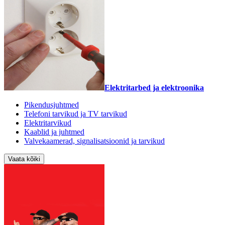
Elektritarbed ja elektroonika
Pikendusjuhtmed
Telefoni tarvikud ja TV tarvikud
Elektritarvikud
Kaablid ja juhtmed
Valvekaamerad, signalisatsioonid ja tarvikud
Vaata kõiki