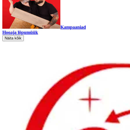
Kampaaniad
Hooaja lõpumüük
Näita kõik