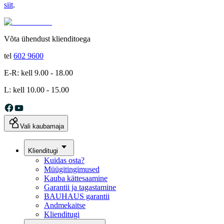
siit
.
Võta ühendust klienditoega
tel
602 9600
E-R: kell 9.00 - 18.00
L: kell 10.00 - 15.00
Vali kaubamaja
Klienditugi
Kuidas osta?
Müügitingimused
Kauba kättesaamine
Garantii ja tagastamine
BAUHAUS garantii
Andmekaitse
Klienditugi