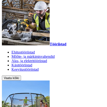
Tööriistad
Ehitustööriistad
Mõõte- ja märkimisvahendid
Aku- ja elektritööriistad
Käsitööriistad
Keevitustööriistad
Vaata kõiki