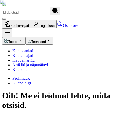
Ostukorv
Kaubamajad
Logi sisse
Tooted
Teenused
Kampaaniad
Kaubamajad
Kaubamärgid
Artiklid ja näpunäited
Kliendileht
Profimüük
Klienditugi
Oih! Me ei leidnud lehte, mida
otsisid.