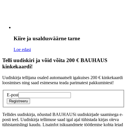
Kiire ja usaldusväärne tarne
Loe edasi
Telli uudiskiri ja võid võita 200 € BAUHAUS
kinkekaardi!
Uudiskirja tellijana osaled automaatselt igakuises 200 € kinkekaardi
loosimises ning saad esimesena teada parimatest pakkumistest!
E-post
Registreeru
Tellides uudiskirja, nõustud BAUHAUSi uudiskirjade saamisega e-
posti teel. Uudiskirja tellimuse saad igal ajal tühistada kirjas oleva
tühistamislingi kaudu. Lisainfot isikuandmete töötlemise kohta leiad