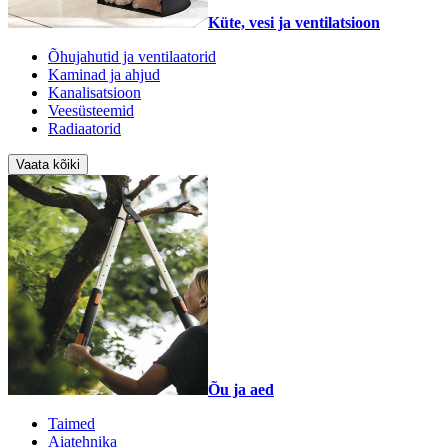
Küte, vesi ja ventilatsioon
Õhujahutid ja ventilaatorid
Kaminad ja ahjud
Kanalisatsioon
Veesüsteemid
Radiaatorid
Vaata kõiki
Õu ja aed
Taimed
Aiatehnika