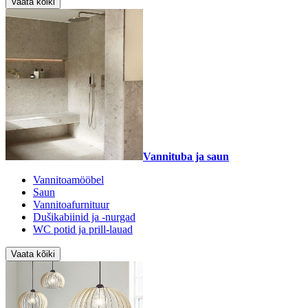
Vaata kõiki
Vannituba ja saun
Vannitoamööbel
Saun
Vannitoafurnituur
Dušikabiinid ja -nurgad
WC potid ja prill-lauad
Vaata kõiki