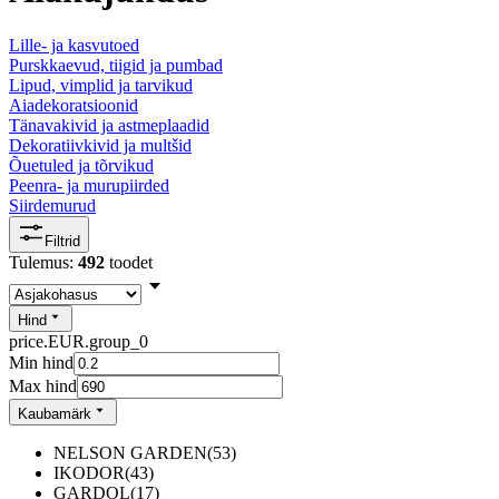
Lille- ja kasvutoed
Purskkaevud, tiigid ja pumbad
Lipud, vimplid ja tarvikud
Aiadekoratsioonid
Tänavakivid ja astmeplaadid
Dekoratiivkivid ja multšid
Õuetuled ja tõrvikud
Peenra- ja murupiirded
Siirdemurud
Filtrid
Tulemus:
492
toodet
Hind
price.EUR.group_0
Min hind
Max hind
Kaubamärk
NELSON GARDEN
(
53
)
IKODOR
(
43
)
GARDOL
(
17
)