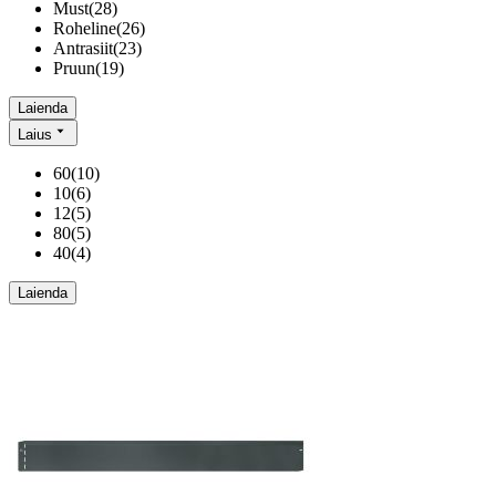
Must
(
28
)
Roheline
(
26
)
Antrasiit
(
23
)
Pruun
(
19
)
Laienda
Laius
60
(
10
)
10
(
6
)
12
(
5
)
80
(
5
)
40
(
4
)
Laienda