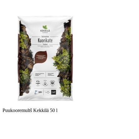
Puukooremultš Kekkilä 50 l