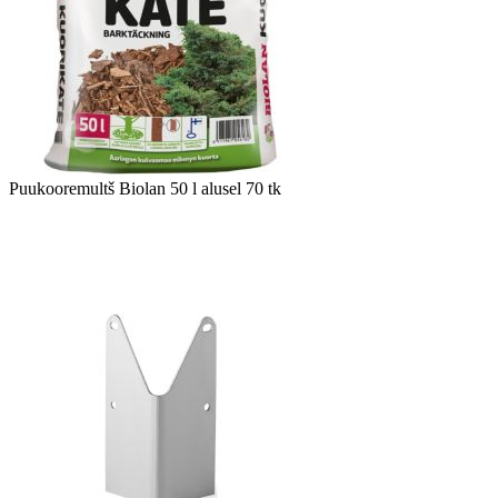
Puukooremultš Biolan 50 l alusel 70 tk