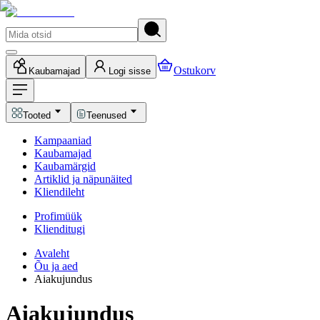
Ostukorv
Kaubamajad
Logi sisse
Tooted
Teenused
Kampaaniad
Kaubamajad
Kaubamärgid
Artiklid ja näpunäited
Kliendileht
Profimüük
Klienditugi
Avaleht
Õu ja aed
Aiakujundus
Aiakujundus