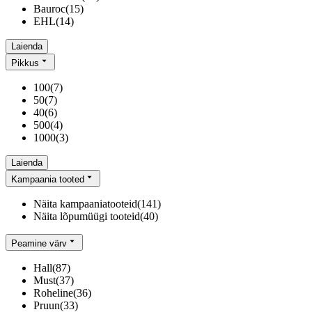
Bauroc
(
15
)
EHL
(
14
)
Laienda
Pikkus
100
(
7
)
50
(
7
)
40
(
6
)
500
(
4
)
1000
(
3
)
Laienda
Kampaania tooted
Näita kampaaniatooteid
(
141
)
Näita lõpumüügi tooteid
(
40
)
Peamine värv
Hall
(
87
)
Must
(
37
)
Roheline
(
36
)
Pruun
(
33
)