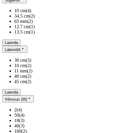
Sügavus
10 cm
(
4
)
34.5 cm
(
2
)
65 mm
(
2
)
12.7 cm
(
1
)
13.5 cm
(
1
)
Laienda
Läbimõõt
30 cm
(
3
)
10 cm
(
2
)
11 mm
(
2
)
40 cm
(
2
)
45 cm
(
2
)
Laienda
Võimsus (W)
2
(
4
)
50
(
4
)
18
(
3
)
40
(
3
)
100
(
2
)