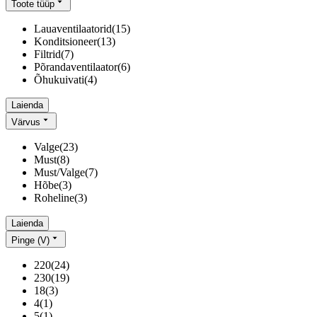
Toote tüüp
Lauaventilaatorid
(
15
)
Konditsioneer
(
13
)
Filtrid
(
7
)
Põrandaventilaator
(
6
)
Õhukuivati
(
4
)
Laienda
Värvus
Valge
(
23
)
Must
(
8
)
Must/Valge
(
7
)
Hõbe
(
3
)
Roheline
(
3
)
Laienda
Pinge (V)
220
(
24
)
230
(
19
)
18
(
3
)
4
(
1
)
5
(
1
)