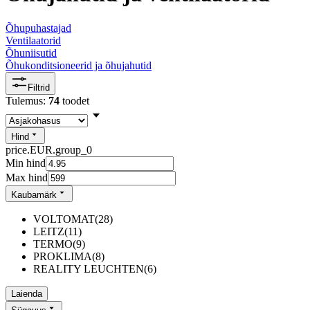
Õhupuhastajad
Ventilaatorid
Õhuniisutid
Õhukonditsioneerid ja õhujahutid
Filtrid
Tulemus:
74
toodet
Hind
price.EUR.group_0
Min hind
Max hind
Kaubamärk
VOLTOMAT
(
28
)
LEITZ
(
11
)
TERMO
(
9
)
PROKLIMA
(
8
)
REALITY LEUCHTEN
(
6
)
Laienda