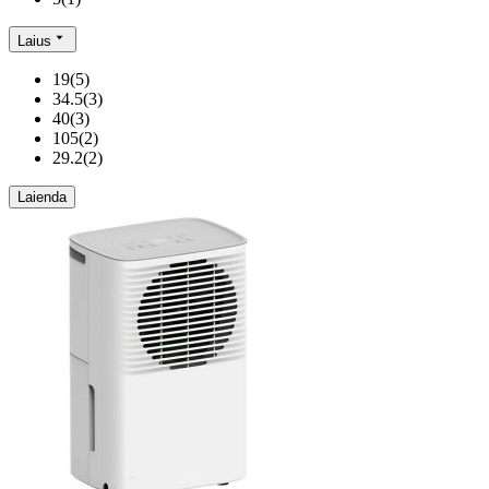
Laius
19
(
5
)
34.5
(
3
)
40
(
3
)
105
(
2
)
29.2
(
2
)
Laienda