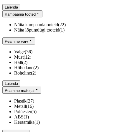
Laienda
Kampaania tooted
Näita kampaaniatooteid
(
22
)
Näita lõpumüügi tooteid
(
1
)
Peamine värv
Valge
(
36
)
Must
(
12
)
Hall
(
2
)
Hõbedane
(
2
)
Roheline
(
2
)
Laienda
Peamine materjal
Plastik
(
27
)
Metall
(
16
)
Polüester
(
5
)
ABS
(
1
)
Keraamika
(
1
)