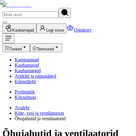
Ostukorv
Kaubamajad
Logi sisse
Tooted
Teenused
Kampaaniad
Kaubamajad
Kaubamärgid
Artiklid ja näpunäited
Kliendileht
Profimüük
Klienditugi
Avaleht
Küte, vesi ja ventilatsioon
Õhujahutid ja ventilaatorid
Õhujahutid ja ventilaatorid