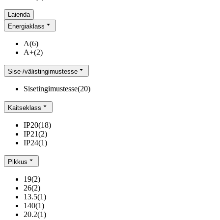
Laienda
Energiaklass
A
(
6
)
A+
(
2
)
Sise-/välistingimustesse
Sisetingimustesse
(
20
)
Kaitseklass
IP20
(
18
)
IP21
(
2
)
IP24
(
1
)
Pikkus
19
(
2
)
26
(
2
)
13.5
(
1
)
140
(
1
)
20.2
(
1
)