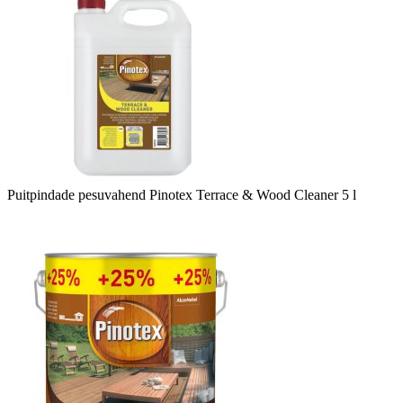
Puitpindade pesuvahend Pinotex Terrace & Wood Cleaner 5 l