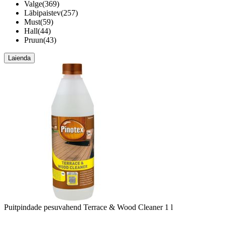
Valge
(
369
)
Läbipaistev
(
257
)
Must
(
59
)
Hall
(
44
)
Pruun
(
43
)
Laienda
Puitpindade pesuvahend Terrace & Wood Cleaner 1 l