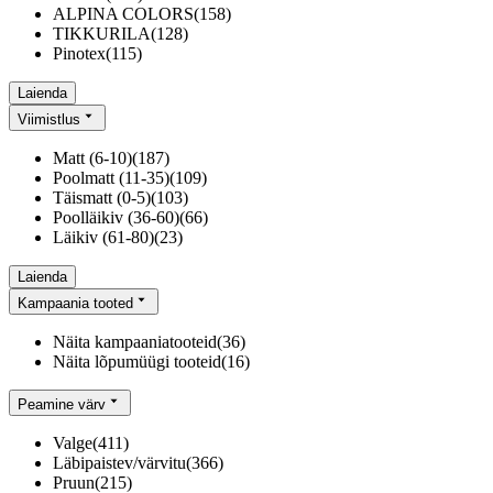
ALPINA COLORS
(
158
)
TIKKURILA
(
128
)
Pinotex
(
115
)
Laienda
Viimistlus
Matt (6-10)
(
187
)
Poolmatt (11-35)
(
109
)
Täismatt (0-5)
(
103
)
Poolläikiv (36-60)
(
66
)
Läikiv (61-80)
(
23
)
Laienda
Kampaania tooted
Näita kampaaniatooteid
(
36
)
Näita lõpumüügi tooteid
(
16
)
Peamine värv
Valge
(
411
)
Läbipaistev/värvitu
(
366
)
Pruun
(
215
)