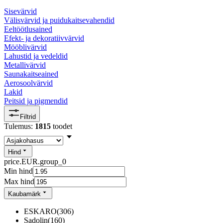
Sisevärvid
Välisvärvid ja puidukaitsevahendid
Eeltöötlusained
Efekt- ja dekoratiivvärvid
Mööblivärvid
Lahustid ja vedeldid
Metallivärvid
Saunakaitseained
Aerosoolvärvid
Lakid
Peitsid ja pigmendid
Filtrid
Tulemus:
1815
toodet
Hind
price.EUR.group_0
Min hind
Max hind
Kaubamärk
ESKARO
(
306
)
Sadolin
(
160
)