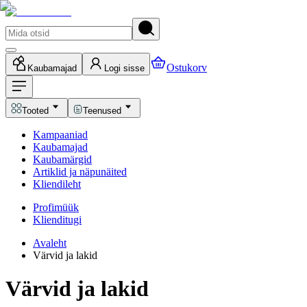
Ostukorv
Kaubamajad
Logi sisse
Tooted
Teenused
Kampaaniad
Kaubamajad
Kaubamärgid
Artiklid ja näpunäited
Kliendileht
Profimüük
Klienditugi
Avaleht
Värvid ja lakid
Värvid ja lakid