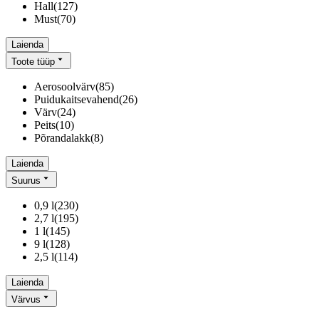
Hall
(
127
)
Must
(
70
)
Laienda
Toote tüüp
Aerosoolvärv
(
85
)
Puidukaitsevahend
(
26
)
Värv
(
24
)
Peits
(
10
)
Põrandalakk
(
8
)
Laienda
Suurus
0,9 l
(
230
)
2,7 l
(
195
)
1 l
(
145
)
9 l
(
128
)
2,5 l
(
114
)
Laienda
Värvus