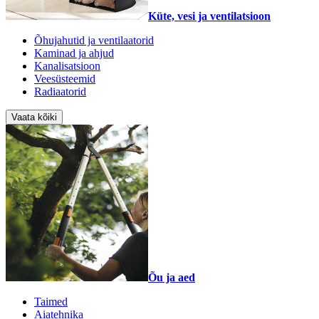
Küte, vesi ja ventilatsioon
Õhujahutid ja ventilaatorid
Kaminad ja ahjud
Kanalisatsioon
Veesüsteemid
Radiaatorid
Vaata kõiki
Õu ja aed
Taimed
Aiatehnika