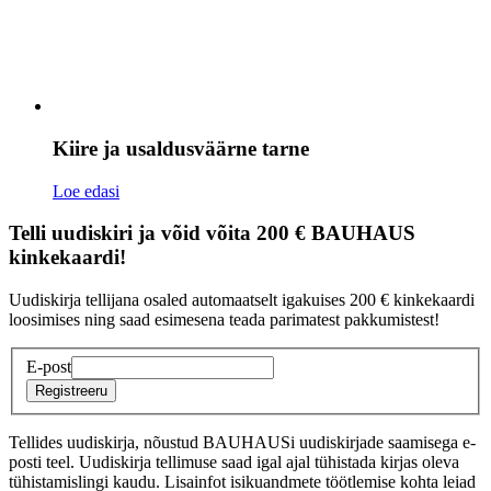
Kiire ja usaldusväärne tarne
Loe edasi
Telli uudiskiri ja võid võita 200 € BAUHAUS
kinkekaardi!
Uudiskirja tellijana osaled automaatselt igakuises 200 € kinkekaardi
loosimises ning saad esimesena teada parimatest pakkumistest!
E-post
Registreeru
Tellides uudiskirja, nõustud BAUHAUSi uudiskirjade saamisega e-
posti teel. Uudiskirja tellimuse saad igal ajal tühistada kirjas oleva
tühistamislingi kaudu. Lisainfot isikuandmete töötlemise kohta leiad