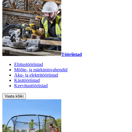
Tööriistad
Ehitustööriistad
Mõõte- ja märkimisvahendid
Aku- ja elektritööriistad
Käsitööriistad
Keevitustööriistad
Vaata kõiki