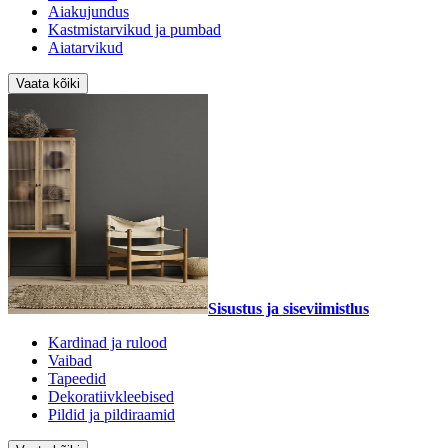
Aiakujundus
Kastmistarvikud ja pumbad
Aiatarvikud
Vaata kõiki
Sisustus ja siseviimistlus
Kardinad ja rulood
Vaibad
Tapeedid
Dekoratiivkleebised
Pildid ja pildiraamid