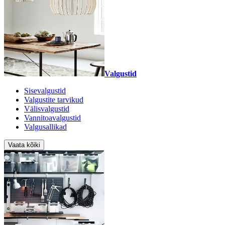
Valgustid
Sisevalgustid
Valgustite tarvikud
Välisvalgustid
Vannitoavalgustid
Valgusallikad
Vaata kõiki