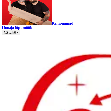
Kampaaniad
Hooaja lõpumüük
Näita kõik