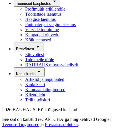
Teenused kauplustes
Profimüük ärikliendile
Tööriistade laenutus
Haagise laenutus
Puitmaterjali saagimisteenus
Värvide toonimine
Kaupade kojuvedu
Kõik teenused
Ettevõttest
Ettevõttest
Tule meile tööle
BAUHAUS rahvusvaheliselt
Kasulik info
Artiklid ja näpunäited
Kinkekaart
Kampaaniatingimused
Kliendileht
Telli uudiskiri
2026 BAUHAUS. Kõik õigused kaitstud
See sait on kaitstud reCAPTCHA-ga ning kehtivad Google'i
Teenuse Tingimused
ja
Privaatsuspoliitika
.