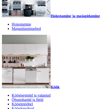
Hoiustamine ja majapidamine
Hoiustamine
Majapidamistarbed
Köök
Köögisegistid ja valamud
Õhupuhastid ja fitrid
Köögimööbel
Köögitarvikud