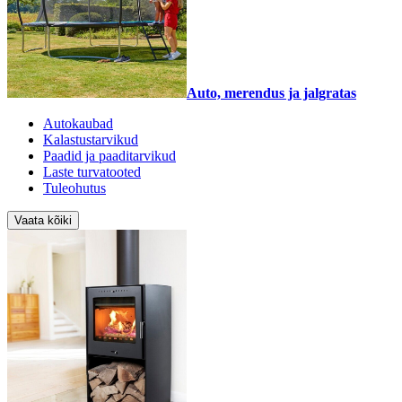
Auto, merendus ja jalgratas
Autokaubad
Kalastustarvikud
Paadid ja paaditarvikud
Laste turvatooted
Tuleohutus
Vaata kõiki