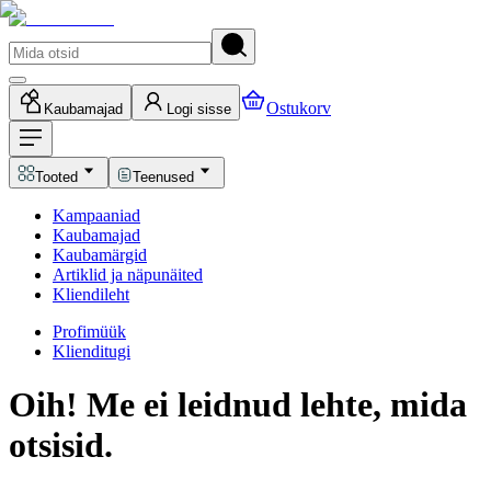
Ostukorv
Kaubamajad
Logi sisse
Tooted
Teenused
Kampaaniad
Kaubamajad
Kaubamärgid
Artiklid ja näpunäited
Kliendileht
Profimüük
Klienditugi
Oih! Me ei leidnud lehte, mida
otsisid.