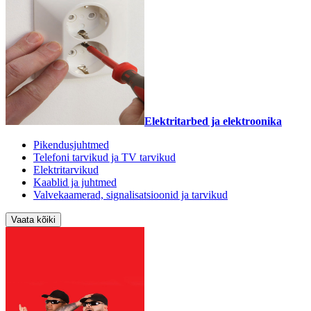
Elektritarbed ja elektroonika
Pikendusjuhtmed
Telefoni tarvikud ja TV tarvikud
Elektritarvikud
Kaablid ja juhtmed
Valvekaamerad, signalisatsioonid ja tarvikud
Vaata kõiki