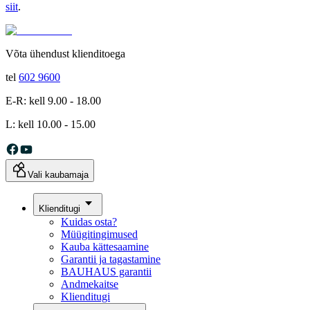
siit
.
Võta ühendust klienditoega
tel
602 9600
E-R: kell 9.00 - 18.00
L: kell 10.00 - 15.00
Vali kaubamaja
Klienditugi
Kuidas osta?
Müügitingimused
Kauba kättesaamine
Garantii ja tagastamine
BAUHAUS garantii
Andmekaitse
Klienditugi