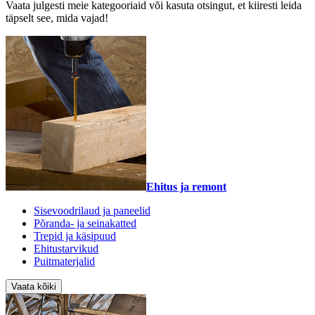
Vaata julgesti meie kategooriaid või kasuta otsingut, et kiiresti leida
täpselt see, mida vajad!
Ehitus ja remont
Sisevoodrilaud ja paneelid
Põranda- ja seinakatted
Trepid ja käsipuud
Ehitustarvikud
Puitmaterjalid
Vaata kõiki