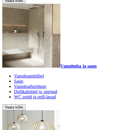
Vaata kõiki
Vannituba ja saun
Vannitoamööbel
Saun
Vannitoafurnituur
Dušikabiinid ja -nurgad
WC potid ja prill-lauad
Vaata kõiki