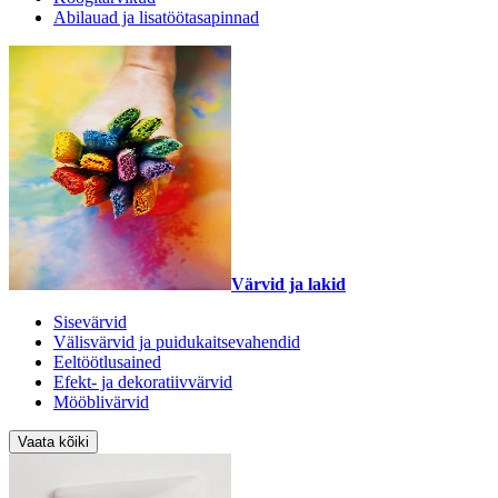
Abilauad ja lisatöötasapinnad
Värvid ja lakid
Sisevärvid
Välisvärvid ja puidukaitsevahendid
Eeltöötlusained
Efekt- ja dekoratiivvärvid
Mööblivärvid
Vaata kõiki