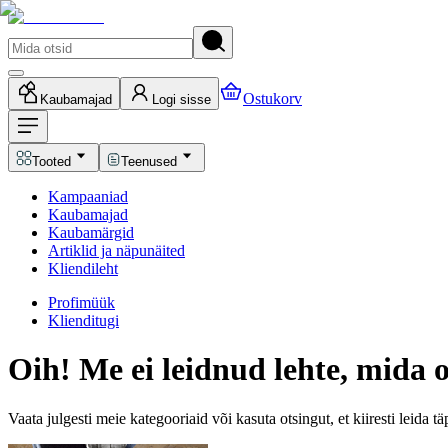
Ostukorv
Kaubamajad
Logi sisse
Tooted
Teenused
Kampaaniad
Kaubamajad
Kaubamärgid
Artiklid ja näpunäited
Kliendileht
Profimüük
Klienditugi
Oih! Me ei leidnud lehte, mida o
Vaata julgesti meie kategooriaid või kasuta otsingut, et kiiresti leida t