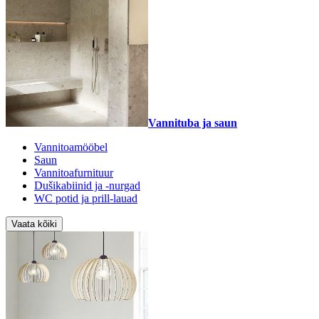
Vannituba ja saun
Vannitoamööbel
Saun
Vannitoafurnituur
Dušikabiinid ja -nurgad
WC potid ja prill-lauad
Vaata kõiki