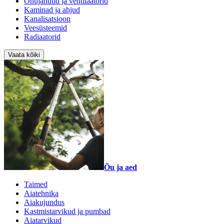
Õhujahutid ja ventilaatorid
Kaminad ja ahjud
Kanalisatsioon
Veesüsteemid
Radiaatorid
Vaata kõiki
Õu ja aed
Taimed
Aiatehnika
Aiakujundus
Kastmistarvikud ja pumbad
Aiatarvikud