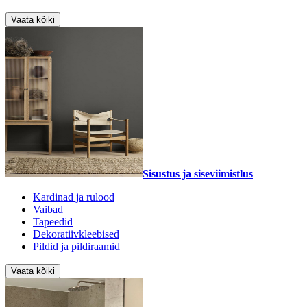
Vaata kõiki
Sisustus ja siseviimistlus
Kardinad ja rulood
Vaibad
Tapeedid
Dekoratiivkleebised
Pildid ja pildiraamid
Vaata kõiki