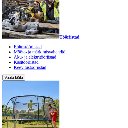
Tööriistad
Ehitustööriistad
Mõõte- ja märkimisvahendid
Aku- ja elektritööriistad
Käsitööriistad
Keevitustööriistad
Vaata kõiki