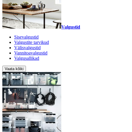
Valgustid
Sisevalgustid
Valgustite tarvikud
Välisvalgustid
Vannitoavalgustid
Valgusallikad
Vaata kõiki