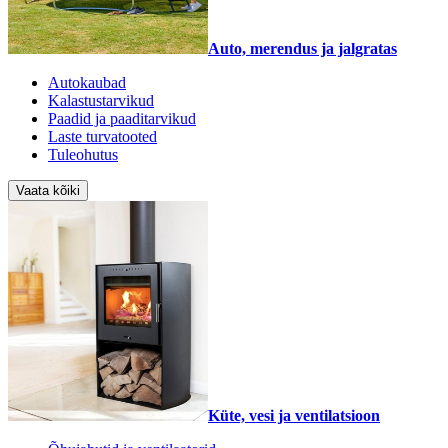
Auto, merendus ja jalgratas
Autokaubad
Kalastustarvikud
Paadid ja paaditarvikud
Laste turvatooted
Tuleohutus
Vaata kõiki
Küte, vesi ja ventilatsioon