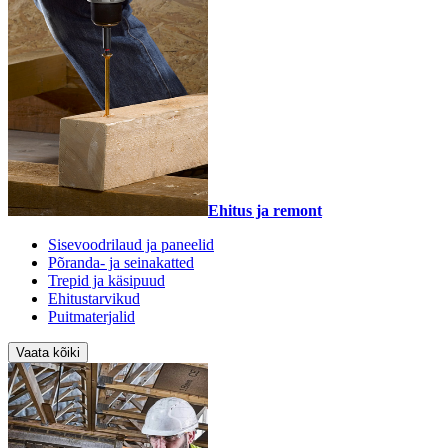
Ehitus ja remont
Sisevoodrilaud ja paneelid
Põranda- ja seinakatted
Trepid ja käsipuud
Ehitustarvikud
Puitmaterjalid
Vaata kõiki