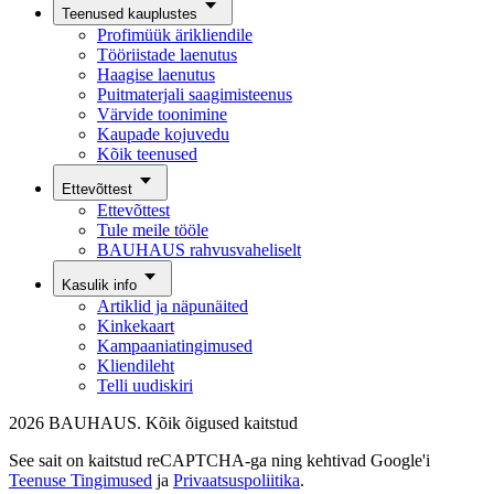
Teenused kauplustes
Profimüük ärikliendile
Tööriistade laenutus
Haagise laenutus
Puitmaterjali saagimisteenus
Värvide toonimine
Kaupade kojuvedu
Kõik teenused
Ettevõttest
Ettevõttest
Tule meile tööle
BAUHAUS rahvusvaheliselt
Kasulik info
Artiklid ja näpunäited
Kinkekaart
Kampaaniatingimused
Kliendileht
Telli uudiskiri
2026 BAUHAUS. Kõik õigused kaitstud
See sait on kaitstud reCAPTCHA-ga ning kehtivad Google'i
Teenuse Tingimused
ja
Privaatsuspoliitika
.