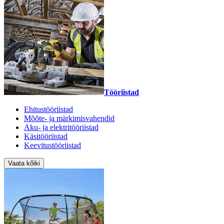
Tööriistad
Ehitustööriistad
Mõõte- ja märkimisvahendid
Aku- ja elektritööriistad
Käsitööriistad
Keevitustööriistad
Vaata kõiki