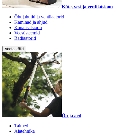
Küte, vesi ja ventilatsioon
Õhujahutid ja ventilaatorid
Kaminad ja ahjud
Kanalisatsioon
Veesüsteemid
Radiaatorid
Vaata kõiki
Õu ja aed
Taimed
Aiatehnika