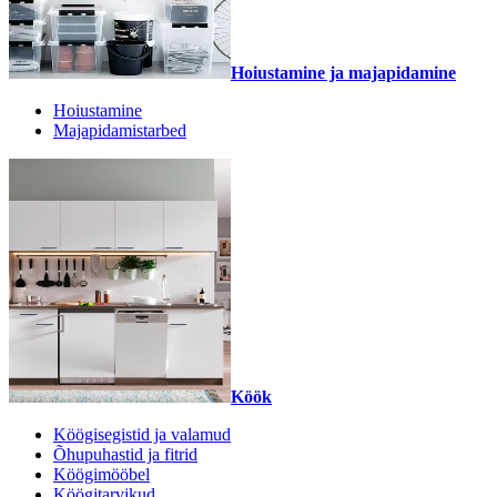
Hoiustamine ja majapidamine
Hoiustamine
Majapidamistarbed
Köök
Köögisegistid ja valamud
Õhupuhastid ja fitrid
Köögimööbel
Köögitarvikud