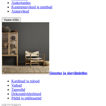
Aiakujundus
Kastmistarvikud ja pumbad
Aiatarvikud
Vaata kõiki
Sisustus ja siseviimistlus
Kardinad ja rulood
Vaibad
Tapeedid
Dekoratiivkleebised
Pildid ja pildiraamid