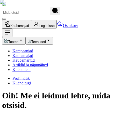
Ostukorv
Kaubamajad
Logi sisse
Tooted
Teenused
Kampaaniad
Kaubamajad
Kaubamärgid
Artiklid ja näpunäited
Kliendileht
Profimüük
Klienditugi
Oih! Me ei leidnud lehte, mida
otsisid.