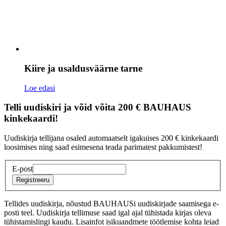
Kiire ja usaldusväärne tarne
Loe edasi
Telli uudiskiri ja võid võita 200 € BAUHAUS
kinkekaardi!
Uudiskirja tellijana osaled automaatselt igakuises 200 € kinkekaardi
loosimises ning saad esimesena teada parimatest pakkumistest!
E-post
Registreeru
Tellides uudiskirja, nõustud BAUHAUSi uudiskirjade saamisega e-
posti teel. Uudiskirja tellimuse saad igal ajal tühistada kirjas oleva
tühistamislingi kaudu. Lisainfot isikuandmete töötlemise kohta leiad