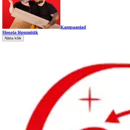
Kampaaniad
Hooaja lõpumüük
Näita kõik