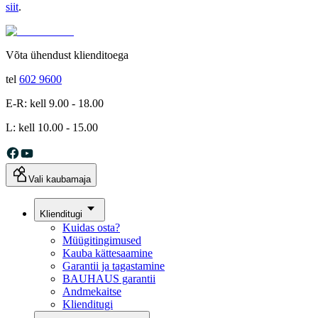
siit
.
Võta ühendust klienditoega
tel
602 9600
E-R: kell 9.00 - 18.00
L: kell 10.00 - 15.00
Vali kaubamaja
Klienditugi
Kuidas osta?
Müügitingimused
Kauba kättesaamine
Garantii ja tagastamine
BAUHAUS garantii
Andmekaitse
Klienditugi