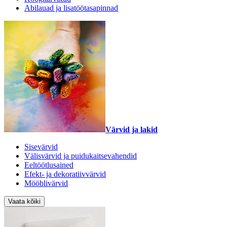
Abilauad ja lisatöötasapinnad
Värvid ja lakid
Sisevärvid
Välisvärvid ja puidukaitsevahendid
Eeltöötlusained
Efekt- ja dekoratiivvärvid
Mööblivärvid
Vaata kõiki