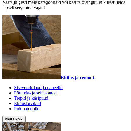
Vaata julgesti meie kategooriaid või kasuta otsingut, et kiiresti leida
täpselt see, mida vajad!
Ehitus ja remont
Sisevoodrilaud ja paneelid
Põranda- ja seinakatted
Trepid ja käsipuud
Ehitustarvikud
Puitmaterjalid
Vaata kõiki