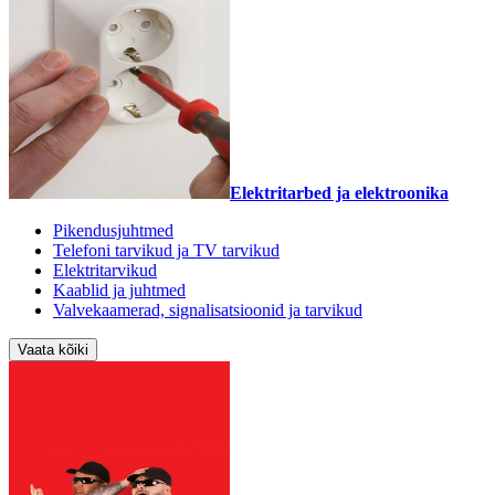
Elektritarbed ja elektroonika
Pikendusjuhtmed
Telefoni tarvikud ja TV tarvikud
Elektritarvikud
Kaablid ja juhtmed
Valvekaamerad, signalisatsioonid ja tarvikud
Vaata kõiki