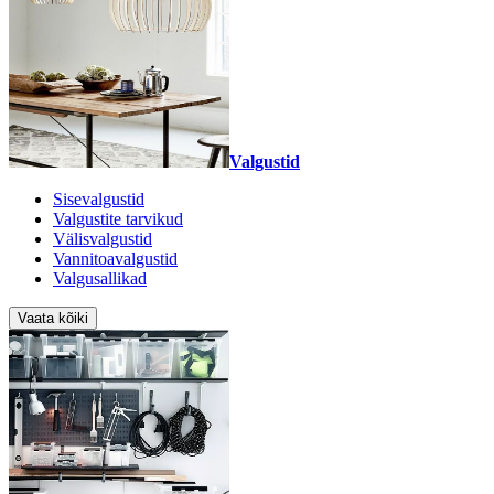
Valgustid
Sisevalgustid
Valgustite tarvikud
Välisvalgustid
Vannitoavalgustid
Valgusallikad
Vaata kõiki