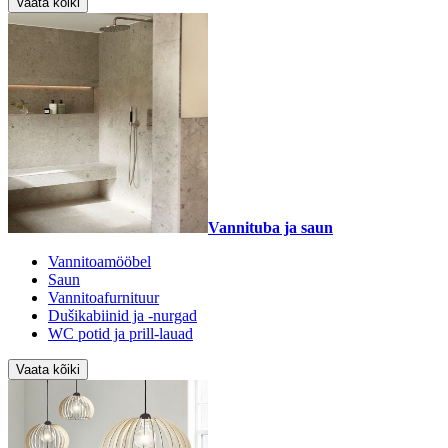
Vaata kõiki
Vannituba ja saun
Vannitoamööbel
Saun
Vannitoafurnituur
Dušikabiinid ja -nurgad
WC potid ja prill-lauad
Vaata kõiki