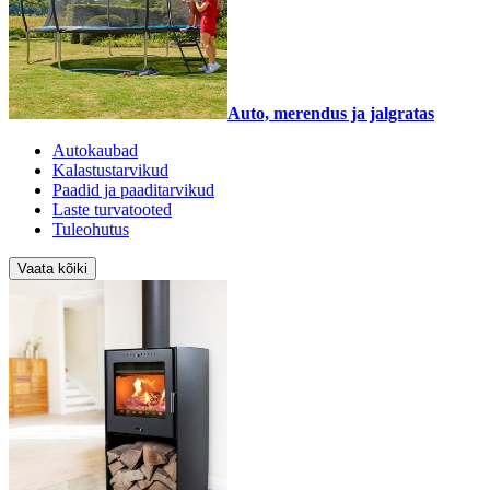
Auto, merendus ja jalgratas
Autokaubad
Kalastustarvikud
Paadid ja paaditarvikud
Laste turvatooted
Tuleohutus
Vaata kõiki