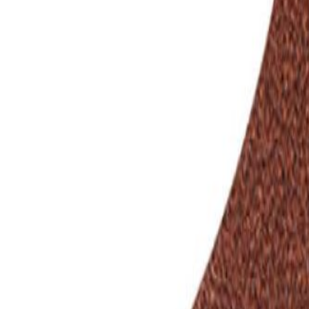
Lihvpaber rullis 115 mm, K180