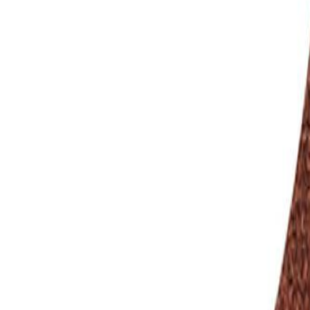
Vesilihvpaber K120
Lihvpaber Exclusiv K120