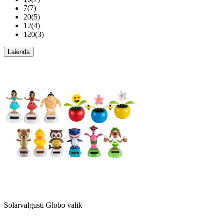
7
(
7
)
20
(
5
)
12
(
4
)
120
(
3
)
Laienda
Solarvalgusti Globo valik