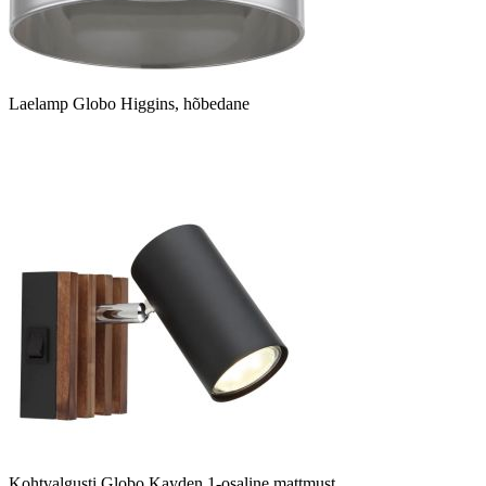
Laelamp Globo Higgins, hõbedane
Kohtvalgusti Globo Kayden 1-osaline mattmust