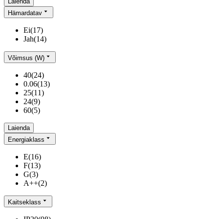
Laienda
Hämardatav
Ei
(
17
)
Jah
(
14
)
Võimsus (W)
40
(
24
)
0.06
(
13
)
25
(
11
)
24
(
9
)
60
(
5
)
Laienda
Energiaklass
E
(
16
)
F
(
13
)
G
(
3
)
A++
(
2
)
Kaitseklass