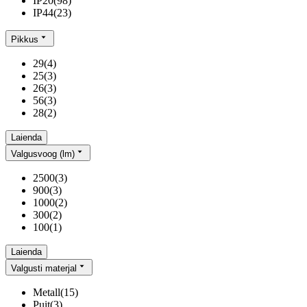
IP20
(
98
)
IP44
(
23
)
Pikkus
29
(
4
)
25
(
3
)
26
(
3
)
56
(
3
)
28
(
2
)
Laienda
Valgusvoog (lm)
2500
(
3
)
900
(
3
)
1000
(
2
)
300
(
2
)
100
(
1
)
Laienda
Valgusti materjal
Metall
(
15
)
Puit
(
3
)