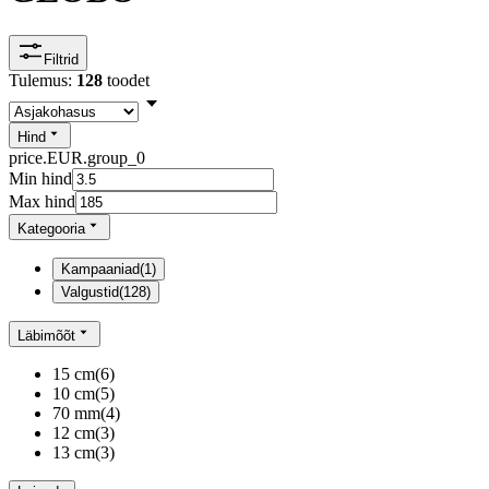
Filtrid
Tulemus:
128
toodet
Hind
price.EUR.group_0
Min hind
Max hind
Kategooria
Kampaaniad
(
1
)
Valgustid
(
128
)
Läbimõõt
15 cm
(
6
)
10 cm
(
5
)
70 mm
(
4
)
12 cm
(
3
)
13 cm
(
3
)