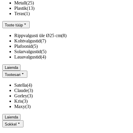
Metall
(
25
)
Plastik
(
13
)
Teras
(
1
)
Toote tüüp
Rippvalgusti üle Ø25 cm
(
8
)
Kohtvalgustid
(
7
)
Plafoonid
(
5
)
Solarvalgustid
(
5
)
Lauavalgustid
(
4
)
Laienda
Tootesari
Satella
(
4
)
Claude
(
3
)
Gorley
(
3
)
Kris
(
3
)
Maxy
(
3
)
Laienda
Sokkel