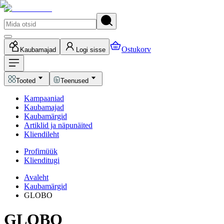
Ostukorv
Kaubamajad
Logi sisse
Tooted
Teenused
Kampaaniad
Kaubamajad
Kaubamärgid
Artiklid ja näpunäited
Kliendileht
Profimüük
Klienditugi
Avaleht
Kaubamärgid
GLOBO
GLOBO