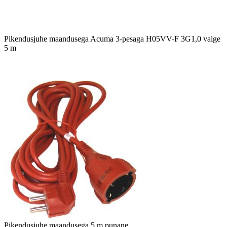
Pikendusjuhe maandusega Acuma 3-pesaga H05VV-F 3G1,0 valge
5 m
Pikendusjuhe maandusega 5 m punane