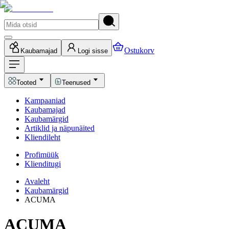
Ostukorv
Kaubamajad
Logi sisse
Tooted
Teenused
Kampaaniad
Kaubamajad
Kaubamärgid
Artiklid ja näpunäited
Kliendileht
Profimüük
Klienditugi
Avaleht
Kaubamärgid
ACUMA
ACUMA