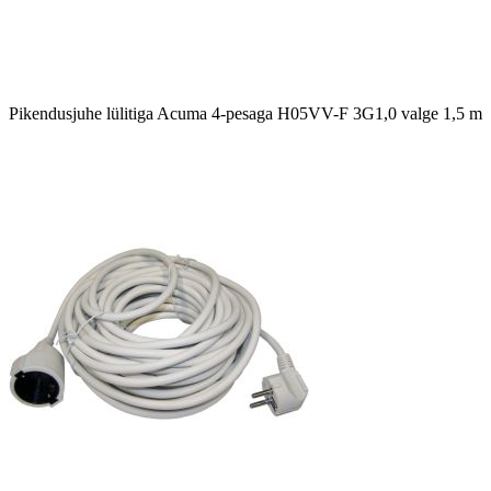
Pikendusjuhe lülitiga Acuma 4-pesaga H05VV-F 3G1,0 valge 1,5 m