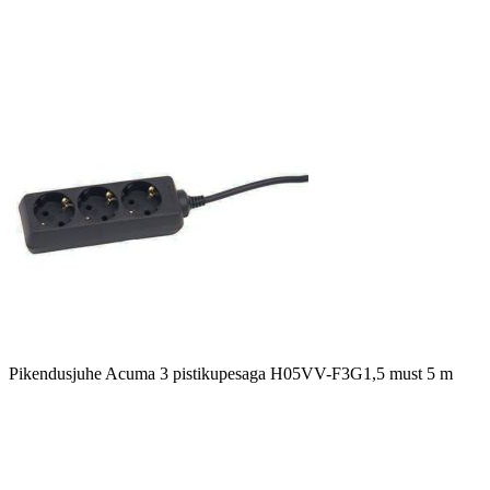
Pikendusjuhe Acuma 3 pistikupesaga H05VV-F3G1,5 must 5 m