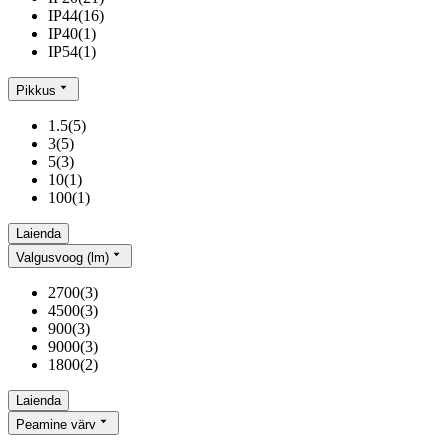
IP44
(
16
)
IP40
(
1
)
IP54
(
1
)
Pikkus
1.5
(
5
)
3
(
5
)
5
(
3
)
10
(
1
)
100
(
1
)
Laienda
Valgusvoog (lm)
2700
(
3
)
4500
(
3
)
900
(
3
)
9000
(
3
)
1800
(
2
)
Laienda
Peamine värv