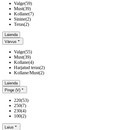
Valge
(
59
)
Must
(
39
)
Kollane
(
7
)
Sinine
(
2
)
Teras
(
2
)
Laienda
Värvus
Valge
(
55
)
Must
(
39
)
Kollane
(
4
)
Harjatud teras
(
2
)
Kollane/Must
(
2
)
Laienda
Pinge (V)
220
(
53
)
250
(
7
)
230
(
4
)
100
(
2
)
Laius