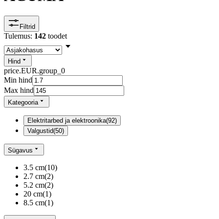
Filtrid
Tulemus:
142
toodet
Hind
price.EUR.group_0
Min hind
Max hind
Kategooria
Elektritarbed ja elektroonika
(
92
)
Valgustid
(
50
)
Sügavus
3.5 cm
(
10
)
2.7 cm
(
2
)
5.2 cm
(
2
)
20 cm
(
1
)
8.5 cm
(
1
)