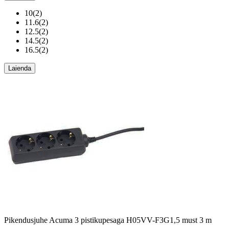
10
(
2
)
11.6
(
2
)
12.5
(
2
)
14.5
(
2
)
16.5
(
2
)
Laienda
Pikendusjuhe Acuma 3 pistikupesaga H05VV-F3G1,5 must 3 m