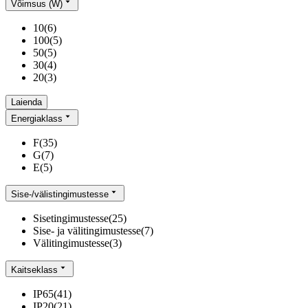
Võimsus (W)
10
(
6
)
100
(
5
)
50
(
5
)
30
(
4
)
20
(
3
)
Laienda
Energiaklass
F
(
35
)
G
(
7
)
E
(
5
)
Sise-/välistingimustesse
Sisetingimustesse
(
25
)
Sise- ja välitingimustesse
(
7
)
Välitingimustesse
(
3
)
Kaitseklass
IP65
(
41
)
IP20
(
21
)