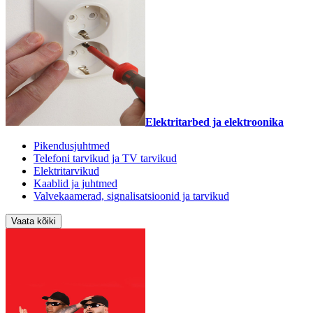
Elektritarbed ja elektroonika
Pikendusjuhtmed
Telefoni tarvikud ja TV tarvikud
Elektritarvikud
Kaablid ja juhtmed
Valvekaamerad, signalisatsioonid ja tarvikud
Vaata kõiki