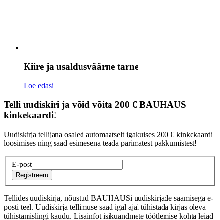
Kiire ja usaldusväärne tarne
Loe edasi
Telli uudiskiri ja võid võita 200 € BAUHAUS
kinkekaardi!
Uudiskirja tellijana osaled automaatselt igakuises 200 € kinkekaardi
loosimises ning saad esimesena teada parimatest pakkumistest!
E-post
Registreeru
Tellides uudiskirja, nõustud BAUHAUSi uudiskirjade saamisega e-
posti teel. Uudiskirja tellimuse saad igal ajal tühistada kirjas oleva
tühistamislingi kaudu. Lisainfot isikuandmete töötlemise kohta leiad