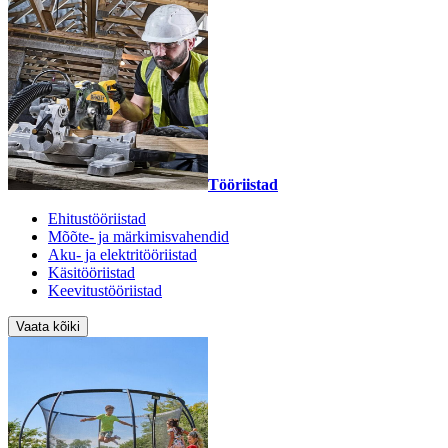
Tööriistad
Ehitustööriistad
Mõõte- ja märkimisvahendid
Aku- ja elektritööriistad
Käsitööriistad
Keevitustööriistad
Vaata kõiki