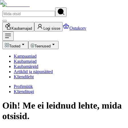
Ostukorv
Kaubamajad
Logi sisse
Tooted
Teenused
Kampaaniad
Kaubamajad
Kaubamärgid
Artiklid ja näpunäited
Kliendileht
Profimüük
Klienditugi
Oih! Me ei leidnud lehte, mida
otsisid.