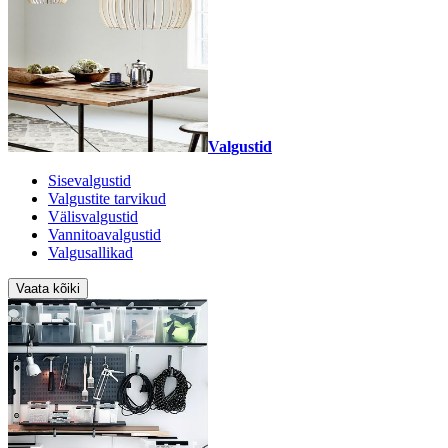
Valgustid
Sisevalgustid
Valgustite tarvikud
Välisvalgustid
Vannitoavalgustid
Valgusallikad
Vaata kõiki