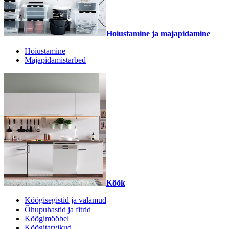
Hoiustamine ja majapidamine
Hoiustamine
Majapidamistarbed
Köök
Köögisegistid ja valamud
Õhupuhastid ja fitrid
Köögimööbel
Köögitarvikud