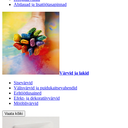
Abilauad ja lisatöötasapinnad
Värvid ja lakid
Sisevärvid
Välisvärvid ja puidukaitsevahendid
Eeltöötlusained
Efekt- ja dekoratiivvärvid
Mööblivärvid
Vaata kõiki