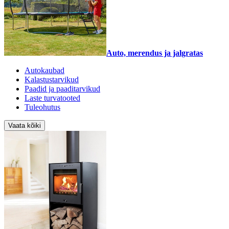
Auto, merendus ja jalgratas
Autokaubad
Kalastustarvikud
Paadid ja paaditarvikud
Laste turvatooted
Tuleohutus
Vaata kõiki