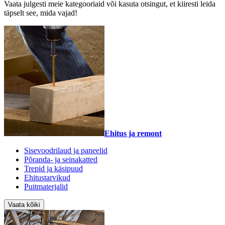
Vaata julgesti meie kategooriaid või kasuta otsingut, et kiiresti leida
täpselt see, mida vajad!
Ehitus ja remont
Sisevoodrilaud ja paneelid
Põranda- ja seinakatted
Trepid ja käsipuud
Ehitustarvikud
Puitmaterjalid
Vaata kõiki