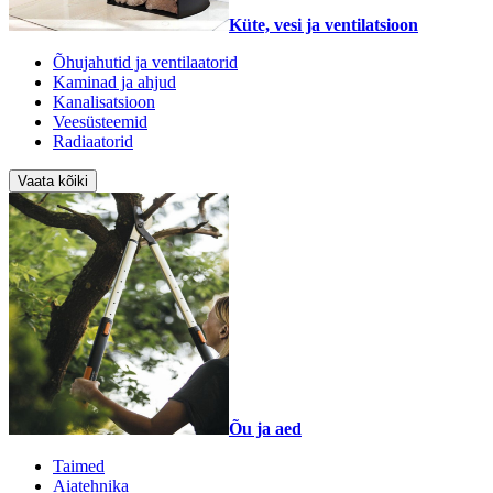
Küte, vesi ja ventilatsioon
Õhujahutid ja ventilaatorid
Kaminad ja ahjud
Kanalisatsioon
Veesüsteemid
Radiaatorid
Vaata kõiki
Õu ja aed
Taimed
Aiatehnika