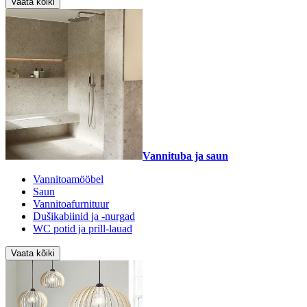
Vaata kõiki
Vannituba ja saun
Vannitoamööbel
Saun
Vannitoafurnituur
Dušikabiinid ja -nurgad
WC potid ja prill-lauad
Vaata kõiki