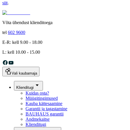
siit
.
Võta ühendust klienditoega
tel
602 9600
E-R: kell 9.00 - 18.00
L: kell 10.00 - 15.00
Vali kaubamaja
Klienditugi
Kuidas osta?
Müügitingimused
Kauba kättesaamine
Garantii ja tagastamine
BAUHAUS garantii
Andmekaitse
Klienditugi