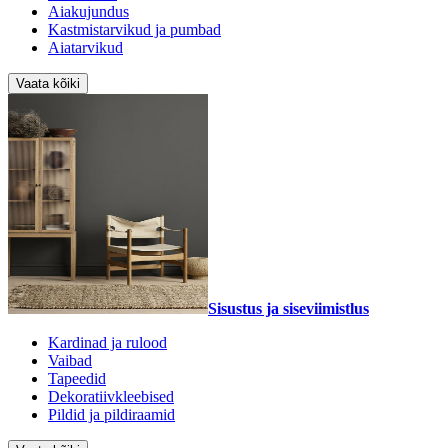
Aiakujundus
Kastmistarvikud ja pumbad
Aiatarvikud
Vaata kõiki
Sisustus ja siseviimistlus
Kardinad ja rulood
Vaibad
Tapeedid
Dekoratiivkleebised
Pildid ja pildiraamid