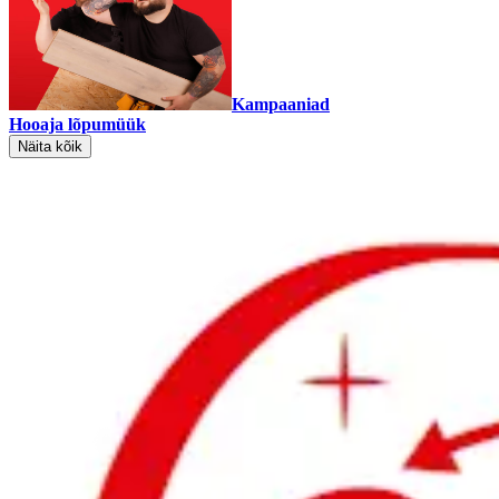
Kampaaniad
Hooaja lõpumüük
Näita kõik