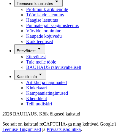
Teenused kauplustes
Profimüük ärikliendile
Tööriistade laenutus
Haagise laenutus
Puitmaterjali saagimisteenus
Värvide toonimine
Kaupade kojuvedu
Kõik teenused
Ettevõttest
Ettevõttest
Tule meile tööle
BAUHAUS rahvusvaheliselt
Kasulik info
Artiklid ja näpunäited
Kinkekaart
Kampaaniatingimused
Kliendileht
Telli uudiskiri
2026 BAUHAUS. Kõik õigused kaitstud
See sait on kaitstud reCAPTCHA-ga ning kehtivad Google'i
Teenuse Tingimused
ja
Privaatsuspoliitika
.