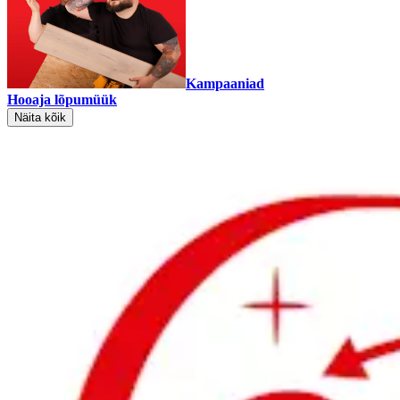
Kampaaniad
Hooaja lõpumüük
Näita kõik