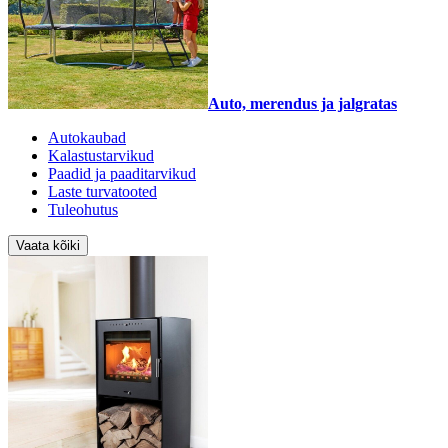
Auto, merendus ja jalgratas
Autokaubad
Kalastustarvikud
Paadid ja paaditarvikud
Laste turvatooted
Tuleohutus
Vaata kõiki