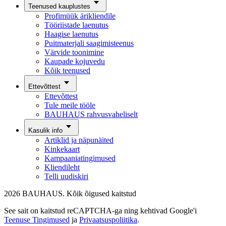
Teenused kauplustes
Profimüük ärikliendile
Tööriistade laenutus
Haagise laenutus
Puitmaterjali saagimisteenus
Värvide toonimine
Kaupade kojuvedu
Kõik teenused
Ettevõttest
Ettevõttest
Tule meile tööle
BAUHAUS rahvusvaheliselt
Kasulik info
Artiklid ja näpunäited
Kinkekaart
Kampaaniatingimused
Kliendileht
Telli uudiskiri
2026 BAUHAUS. Kõik õigused kaitstud
See sait on kaitstud reCAPTCHA-ga ning kehtivad Google'i
Teenuse Tingimused
ja
Privaatsuspoliitika
.