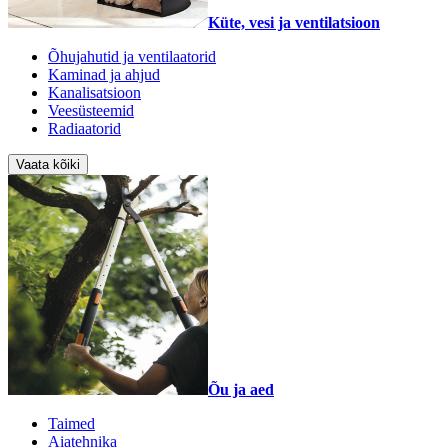
Küte, vesi ja ventilatsioon
Õhujahutid ja ventilaatorid
Kaminad ja ahjud
Kanalisatsioon
Veesüsteemid
Radiaatorid
Vaata kõiki
Õu ja aed
Taimed
Aiatehnika