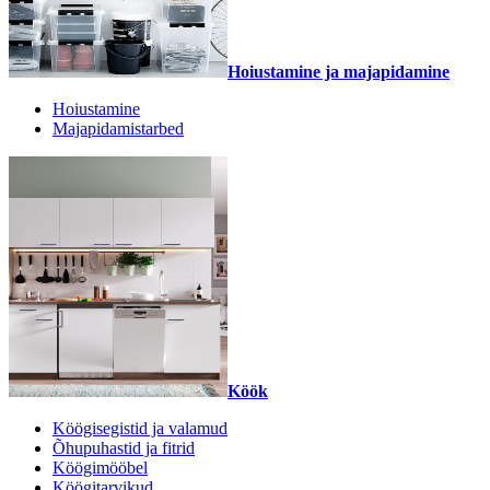
Hoiustamine ja majapidamine
Hoiustamine
Majapidamistarbed
Köök
Köögisegistid ja valamud
Õhupuhastid ja fitrid
Köögimööbel
Köögitarvikud