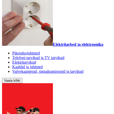
Elektritarbed ja elektroonika
Pikendusjuhtmed
Telefoni tarvikud ja TV tarvikud
Elektritarvikud
Kaablid ja juhtmed
Valvekaamerad, signalisatsioonid ja tarvikud
Vaata kõiki