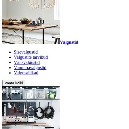
Valgustid
Sisevalgustid
Valgustite tarvikud
Välisvalgustid
Vannitoavalgustid
Valgusallikad
Vaata kõiki