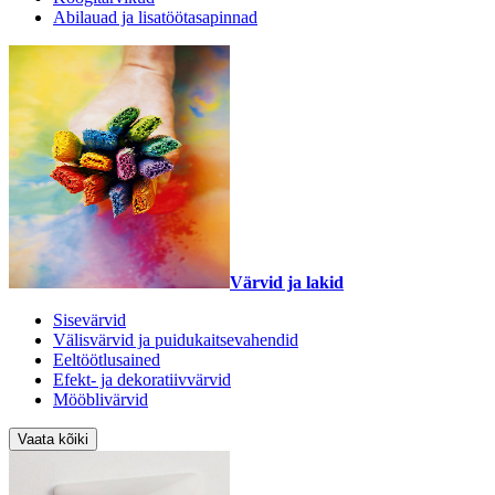
Abilauad ja lisatöötasapinnad
Värvid ja lakid
Sisevärvid
Välisvärvid ja puidukaitsevahendid
Eeltöötlusained
Efekt- ja dekoratiivvärvid
Mööblivärvid
Vaata kõiki