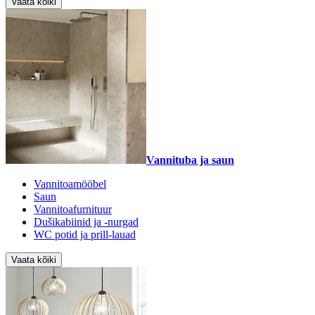
Vaata kõiki
Vannituba ja saun
Vannitoamööbel
Saun
Vannitoafurnituur
Dušikabiinid ja -nurgad
WC potid ja prill-lauad
Vaata kõiki