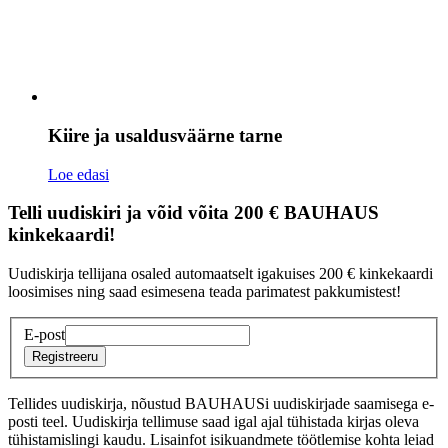
Kiire ja usaldusväärne tarne
Loe edasi
Telli uudiskiri ja võid võita 200 € BAUHAUS
kinkekaardi!
Uudiskirja tellijana osaled automaatselt igakuises 200 € kinkekaardi
loosimises ning saad esimesena teada parimatest pakkumistest!
E-post
Registreeru
Tellides uudiskirja, nõustud BAUHAUSi uudiskirjade saamisega e-
posti teel. Uudiskirja tellimuse saad igal ajal tühistada kirjas oleva
tühistamislingi kaudu. Lisainfot isikuandmete töötlemise kohta leiad