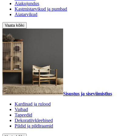
Aiakujundus
Kastmistarvikud ja pumbad
Aiatarvikud
Vaata kõiki
Sisustus ja siseviimistlus
Kardinad ja rulood
Vaibad
Tapeedid
Dekoratiivkleebised
Pildid ja pildiraamid