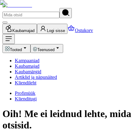
Ostukorv
Kaubamajad
Logi sisse
Tooted
Teenused
Kampaaniad
Kaubamajad
Kaubamärgid
Artiklid ja näpunäited
Kliendileht
Profimüük
Klienditugi
Oih! Me ei leidnud lehte, mida
otsisid.