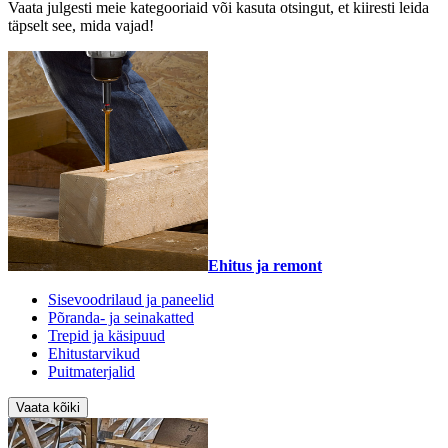
Vaata julgesti meie kategooriaid või kasuta otsingut, et kiiresti leida
täpselt see, mida vajad!
Ehitus ja remont
Sisevoodrilaud ja paneelid
Põranda- ja seinakatted
Trepid ja käsipuud
Ehitustarvikud
Puitmaterjalid
Vaata kõiki