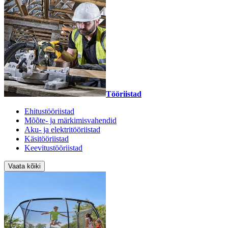
Tööriistad
Ehitustööriistad
Mõõte- ja märkimisvahendid
Aku- ja elektritööriistad
Käsitööriistad
Keevitustööriistad
Vaata kõiki