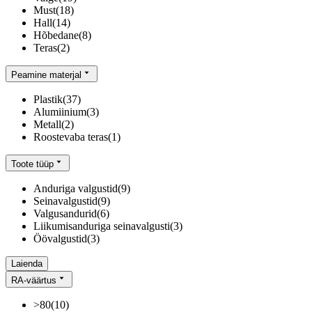
Must
(
18
)
Hall
(
14
)
Hõbedane
(
8
)
Teras
(
2
)
Peamine materjal
Plastik
(
37
)
Alumiinium
(
3
)
Metall
(
2
)
Roostevaba teras
(
1
)
Toote tüüp
Anduriga valgustid
(
9
)
Seinavalgustid
(
9
)
Valgusandurid
(
6
)
Liikumisanduriga seinavalgusti
(
3
)
Öövalgustid
(
3
)
Laienda
RA-väärtus
>80
(
10
)