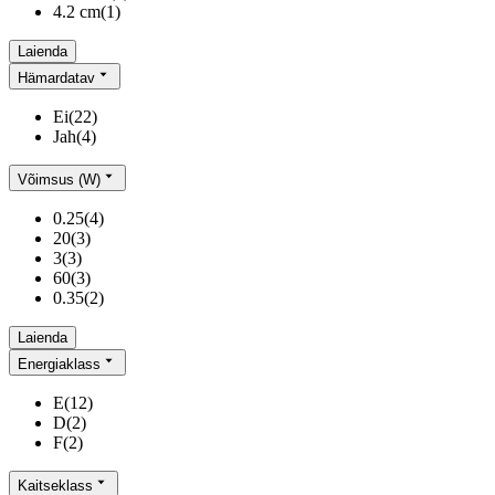
4.2 cm
(
1
)
Laienda
Hämardatav
Ei
(
22
)
Jah
(
4
)
Võimsus (W)
0.25
(
4
)
20
(
3
)
3
(
3
)
60
(
3
)
0.35
(
2
)
Laienda
Energiaklass
E
(
12
)
D
(
2
)
F
(
2
)
Kaitseklass