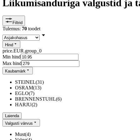
Liikumisanduriga valgustid ja 
Filtrid
Tulemus:
70
toodet
Hind
price.EUR.group_0
Min hind
Max hind
Kaubamärk
STEINEL
(
31
)
OSRAM
(
13
)
EGLO
(
7
)
BRENNENSTUHL
(
6
)
HARJU
(
2
)
Laienda
Valgusti värvus
Must
(
4
)
Valge
(
4
)