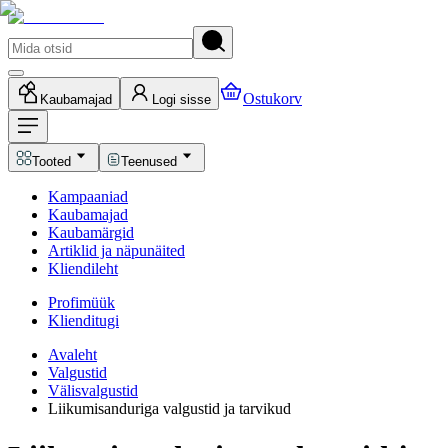
Ostukorv
Kaubamajad
Logi sisse
Tooted
Teenused
Kampaaniad
Kaubamajad
Kaubamärgid
Artiklid ja näpunäited
Kliendileht
Profimüük
Klienditugi
Avaleht
Valgustid
Välisvalgustid
Liikumisanduriga valgustid ja tarvikud