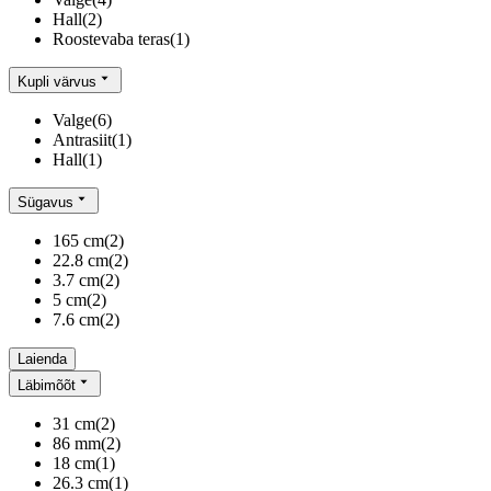
Hall
(
2
)
Roostevaba teras
(
1
)
Kupli värvus
Valge
(
6
)
Antrasiit
(
1
)
Hall
(
1
)
Sügavus
165 cm
(
2
)
22.8 cm
(
2
)
3.7 cm
(
2
)
5 cm
(
2
)
7.6 cm
(
2
)
Laienda
Läbimõõt
31 cm
(
2
)
86 mm
(
2
)
18 cm
(
1
)
26.3 cm
(
1
)