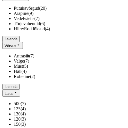
Putukavõrgud
(
20
)
Aiapiire
(
9
)
Vedelväetis
(
7
)
Tõrjevahendid
(
6
)
Hiire/Roti lõksud
(
4
)
Laienda
Värvus
Antrasiit
(
7
)
Valge
(
7
)
Must
(
5
)
Hall
(
4
)
Roheline
(
2
)
Laienda
Laius
500
(
7
)
125
(
4
)
130
(
4
)
120
(
3
)
150
(
3
)