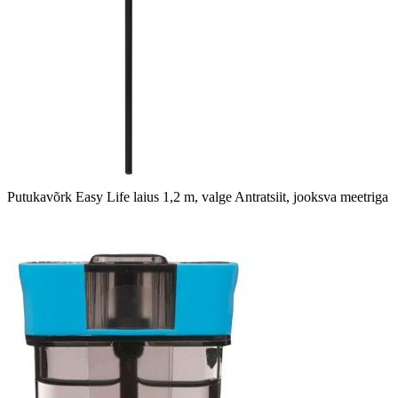
Putukavõrk Easy Life laius 1,2 m, valge Antratsiit, jooksva meetriga