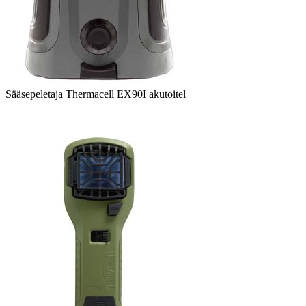
Sääsepeletaja Thermacell EX90I akutoitel