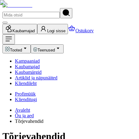
Ostukorv
Kaubamajad
Logi sisse
Tooted
Teenused
Kampaaniad
Kaubamajad
Kaubamärgid
Artiklid ja näpunäited
Kliendileht
Profimüük
Klienditugi
Avaleht
Õu ja aed
Tõrjevahendid
Tõrjevahendid