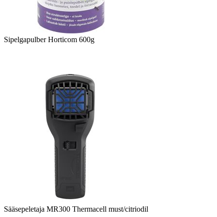
Sipelgapulber Horticom 600g
Sääsepeletaja MR300 Thermacell must/citriodil