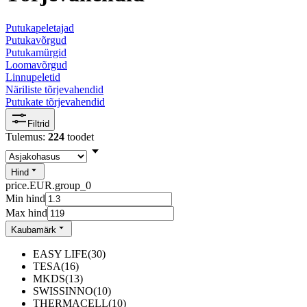
Putukapeletajad
Putukavõrgud
Putukamürgid
Loomavõrgud
Linnupeletid
Näriliste tõrjevahendid
Putukate tõrjevahendid
Filtrid
Tulemus:
224
toodet
Hind
price.EUR.group_0
Min hind
Max hind
Kaubamärk
EASY LIFE
(
30
)
TESA
(
16
)
MKDS
(
13
)
SWISSINNO
(
10
)
THERMACELL
(
10
)