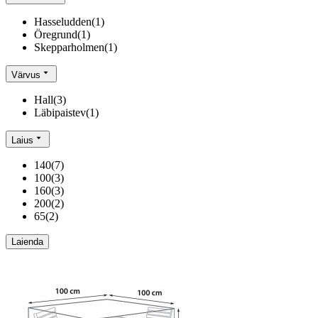
Hasseludden
(
1
)
Öregrund
(
1
)
Skepparholmen
(
1
)
Värvus
Hall
(
3
)
Läbipaistev
(
1
)
Laius
140
(
7
)
100
(
3
)
160
(
3
)
200
(
2
)
65
(
2
)
Laienda