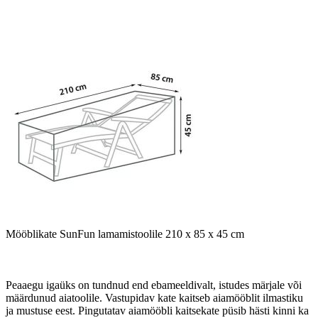
Mööblikate SunFun lamamistoolile 210 x 85 x 45 cm
Peaaegu igaüks on tundnud end ebameeldivalt, istudes märjale või
määrdunud aiatoolile. Vastupidav kate kaitseb aiamööblit ilmastiku
ja mustuse eest. Pingutatav aiamööbli kaitsekate püsib hästi kinni ka