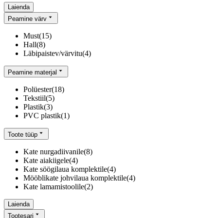
Laienda
Peamine värv
Must
(
15
)
Hall
(
8
)
Läbipaistev/värvitu
(
4
)
Peamine materjal
Polüester
(
18
)
Tekstiil
(
5
)
Plastik
(
3
)
PVC plastik
(
1
)
Toote tüüp
Kate nurgadiivanile
(
8
)
Kate aiakiigele
(
4
)
Kate söögilaua komplektile
(
4
)
Mööblikate johvilaua komplektile
(
4
)
Kate lamamistoolile
(
2
)
Laienda
Tootesari