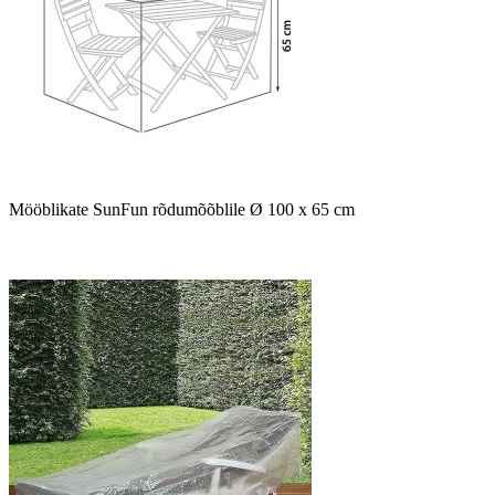
Mööblikate SunFun rõdumõõblile Ø 100 x 65 cm