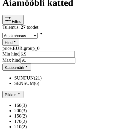
Aiamööbli katted
Filtrid
Tulemus:
27
toodet
Hind
price.EUR.group_0
Min hind
Max hind
Kaubamärk
SUNFUN
(
21
)
SENSUM
(
6
)
Pikkus
160
(
3
)
200
(
3
)
150
(
2
)
170
(
2
)
210
(
2
)