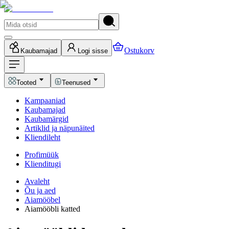
Ostukorv
Kaubamajad
Logi sisse
Tooted
Teenused
Kampaaniad
Kaubamajad
Kaubamärgid
Artiklid ja näpunäited
Kliendileht
Profimüük
Klienditugi
Avaleht
Õu ja aed
Aiamööbel
Aiamööbli katted