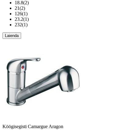
18.8
(
2
)
21
(
2
)
126
(
1
)
23.2
(
1
)
232
(
1
)
Laienda
Köögisegisti Camargue Aragon