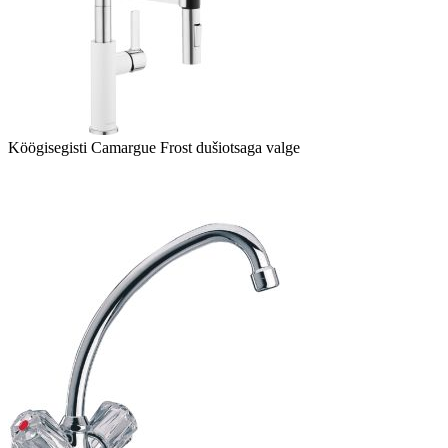
Köögisegisti Camargue Frost dušiotsaga valge