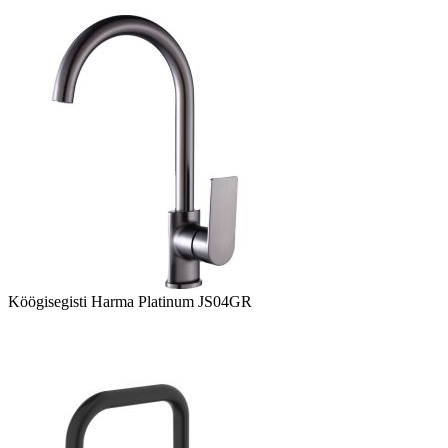
Köögisegisti Harma Platinum JS04GR