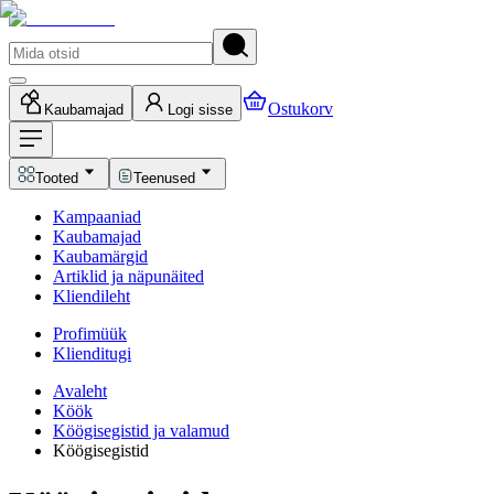
Ostukorv
Kaubamajad
Logi sisse
Tooted
Teenused
Kampaaniad
Kaubamajad
Kaubamärgid
Artiklid ja näpunäited
Kliendileht
Profimüük
Klienditugi
Avaleht
Köök
Köögisegistid ja valamud
Köögisegistid