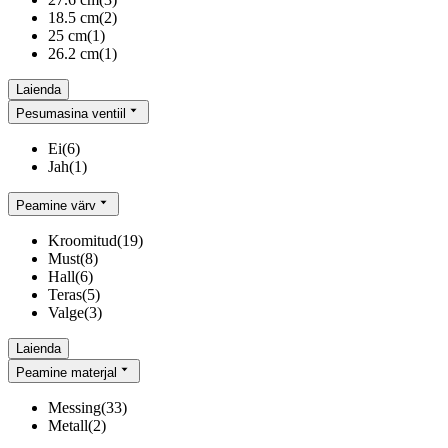
18.5 cm
(
2
)
25 cm
(
1
)
26.2 cm
(
1
)
Laienda
Pesumasina ventiil
Ei
(
6
)
Jah
(
1
)
Peamine värv
Kroomitud
(
19
)
Must
(
8
)
Hall
(
6
)
Teras
(
5
)
Valge
(
3
)
Laienda
Peamine materjal
Messing
(
33
)
Metall
(
2
)