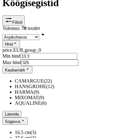
Köögisegistid
Filtrid
Tulemus:
70
toodet
Hind
price.EUR.group_0
Min hind
Max hind
Kaubamärk
CAMARGUE
(
22
)
HANSGROHE
(
12
)
HARMA
(
9
)
MIXOMAT
(
9
)
AQUALINE
(
6
)
Laienda
Sügavus
16.5 cm
(
3
)
27.6 cm
(
3
)