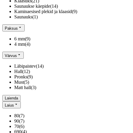
Klaasuks
(
21
)
Saunaukse käepide
(
14
)
Kaminaesised plekid ja klaasid
(
9
)
Saunauks
(
1
)
Paksus
6 mm
(
9
)
4 mm
(
4
)
Värvus
Läbipaistev
(
14
)
Hall
(
12
)
Pronks
(
9
)
Must
(
5
)
Matt hall
(
3
)
Laienda
Laius
80
(
7
)
90
(
7
)
70
(
6
)
690
(
4
)