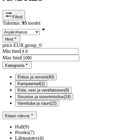
Filtrid
Tulemus:
95
toodet
Hind
price.EUR.group_0
Min hind
Max hind
Kategooria
Ehitus ja remont
(
40
)
Kampaaniad
(
1
)
Küte, vesi ja ventilatsioon
(
9
)
Sisustus ja siseviimistlus
(
24
)
Vannituba ja saun
(
22
)
Klaasi värvus
Hall
(
9
)
Pronks
(
7
)
Läbipaistev
(
4
)