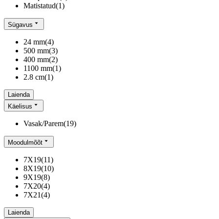
Matistatud
(
1
)
Sügavus
24 mm
(
4
)
500 mm
(
3
)
400 mm
(
2
)
1100 mm
(
1
)
2.8 cm
(
1
)
Laienda
Käelisus
Vasak/Parem
(
19
)
Moodulmõõt
7X19
(
11
)
8X19
(
10
)
9X19
(
8
)
7X20
(
4
)
7X21
(
4
)
Laienda