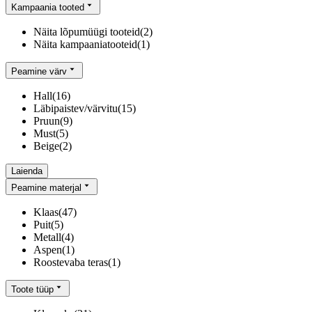
Kampaania tooted
Näita lõpumüügi tooteid
(
2
)
Näita kampaaniatooteid
(
1
)
Peamine värv
Hall
(
16
)
Läbipaistev/värvitu
(
15
)
Pruun
(
9
)
Must
(
5
)
Beige
(
2
)
Laienda
Peamine materjal
Klaas
(
47
)
Puit
(
5
)
Metall
(
4
)
Aspen
(
1
)
Roostevaba teras
(
1
)
Toote tüüp