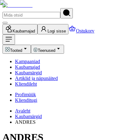
Ostukorv
Kaubamajad
Logi sisse
Tooted
Teenused
Kampaaniad
Kaubamajad
Kaubamärgid
Artiklid ja näpunäited
Kliendileht
Profimüük
Klienditugi
Avaleht
Kaubamärgid
ANDRES
ANDRES