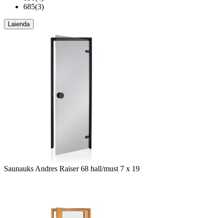
685
(
3
)
Laienda
Saunauks Andres Raiser 68 hall/must 7 x 19