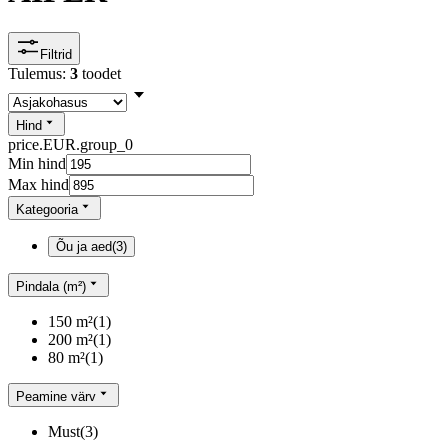
Filtrid
Tulemus:
3
toodet
Hind
price.EUR.group_0
Min hind
Max hind
Kategooria
Õu ja aed
(
3
)
Pindala (m²)
150 m²
(
1
)
200 m²
(
1
)
80 m²
(
1
)
Peamine värv
Must
(
3
)