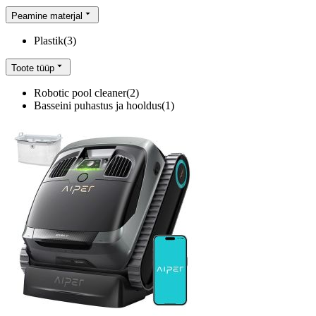
Peamine materjal
Plastik
(
3
)
Toote tüüp
Robotic pool cleaner
(
2
)
Basseini puhastus ja hooldus
(
1
)