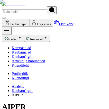
Ostukorv
Kaubamajad
Logi sisse
Tooted
Teenused
Kampaaniad
Kaubamajad
Kaubamärgid
Artiklid ja näpunäited
Kliendileht
Profimüük
Klienditugi
Avaleht
Kaubamärgid
AIPER
AIPER