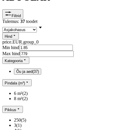
Filtrid
Tulemus:
37
toodet
Hind
price.EUR.group_0
Min hind
Max hind
Kategooria
Õu ja aed
(
37
)
Pindala (m²)
6 m²
(
2
)
8 m²
(
2
)
Pikkus
250
(
5
)
3
(
1
)