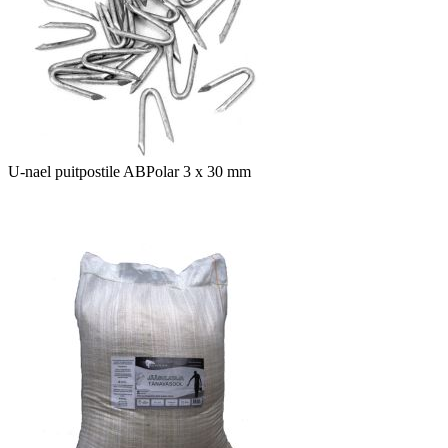
U-nael puitpostile ABPolar 3 x 30 mm