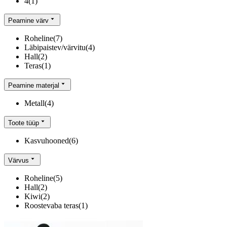
4
(
1
)
Peamine värv
Roheline
(
7
)
Läbipaistev/värvitu
(
4
)
Hall
(
2
)
Teras
(
1
)
Peamine materjal
Metall
(
4
)
Toote tüüp
Kasvuhooned
(
6
)
Värvus
Roheline
(
5
)
Hall
(
2
)
Kiwi
(
2
)
Roostevaba teras
(
1
)