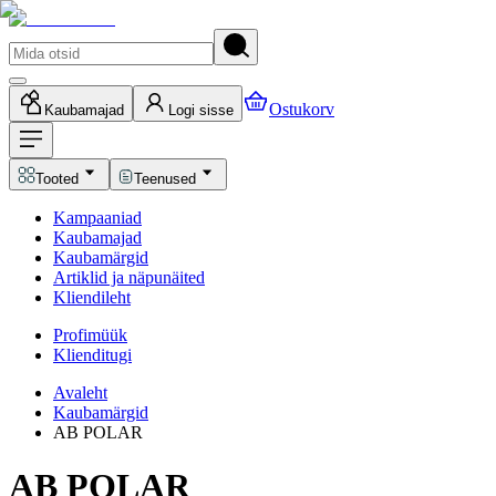
Ostukorv
Kaubamajad
Logi sisse
Tooted
Teenused
Kampaaniad
Kaubamajad
Kaubamärgid
Artiklid ja näpunäited
Kliendileht
Profimüük
Klienditugi
Avaleht
Kaubamärgid
AB POLAR
AB POLAR