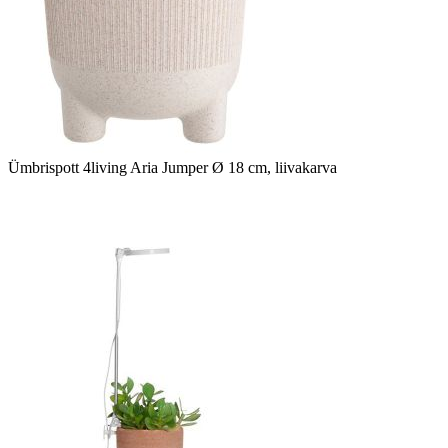
Ümbrispott 4living Aria Jumper Ø 18 cm, liivakarva