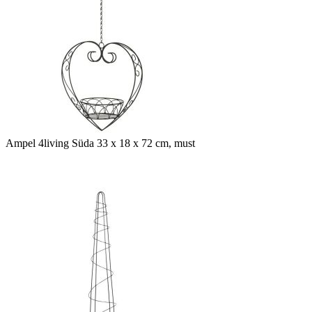
Ampel 4living Süda 33 x 18 x 72 cm, must