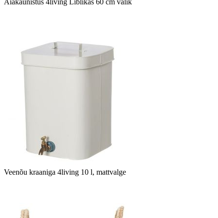
Aiakaunistus 4living Liblikas 60 cm valik
Veenõu kraaniga 4living 10 l, mattvalge