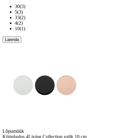
30
(
3
)
5
(
3
)
33
(
2
)
4
(
2
)
10
(
1
)
Laienda
Lõpumüük
Küünlaalus 4Living Collection valik 10 cm