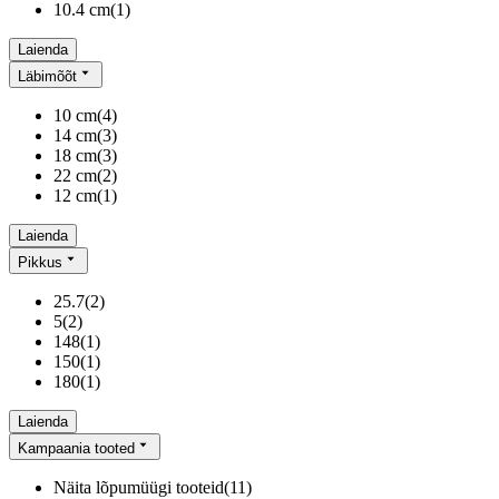
10.4 cm
(
1
)
Laienda
Läbimõõt
10 cm
(
4
)
14 cm
(
3
)
18 cm
(
3
)
22 cm
(
2
)
12 cm
(
1
)
Laienda
Pikkus
25.7
(
2
)
5
(
2
)
148
(
1
)
150
(
1
)
180
(
1
)
Laienda
Kampaania tooted
Näita lõpumüügi tooteid
(
11
)