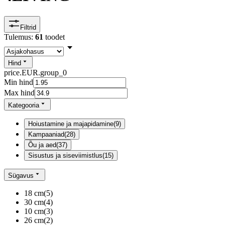
Filtrid
Tulemus:
61
toodet
Hind
price.EUR.group_0
Min hind
Max hind
Kategooria
Hoiustamine ja majapidamine
(
9
)
Kampaaniad
(
28
)
Õu ja aed
(
37
)
Sisustus ja siseviimistlus
(
15
)
Sügavus
18 cm
(
5
)
30 cm
(
4
)
10 cm
(
3
)
26 cm
(
2
)