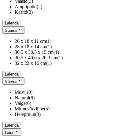
Vaasid
(
3
)
Amplipotid
(
2
)
Kastid
(
2
)
Laienda
Suurus
26 x 18 x 11 cm
(
1
)
28 x 18 x 14 cm
(
1
)
30,5 x 30,5 x 15 cm
(
1
)
30,5 x 40,6 x 20,3 cm
(
1
)
32 x 22 x 16 cm
(
1
)
Laienda
Värvus
Must
(
10
)
Natural
(
6
)
Valge
(
6
)
Mitmevärviline
(
5
)
Helepruun
(
3
)
Laienda
Laius