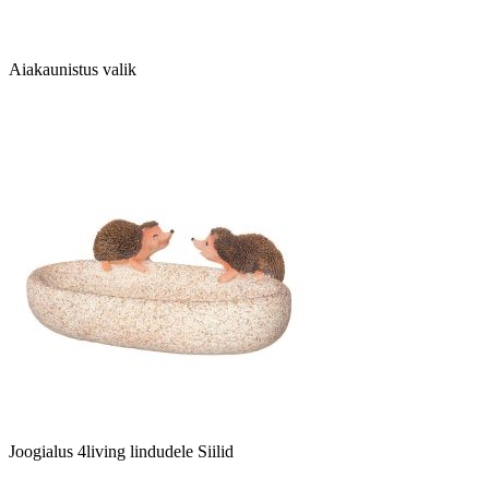
Aiakaunistus valik
Joogialus 4living lindudele Siilid