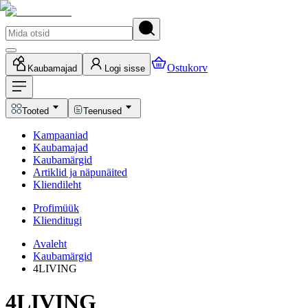
Ostukorv
Kaubamajad
Logi sisse
Tooted
Teenused
Kampaaniad
Kaubamajad
Kaubamärgid
Artiklid ja näpunäited
Kliendileht
Profimüük
Klienditugi
Avaleht
Kaubamärgid
4LIVING
4LIVING