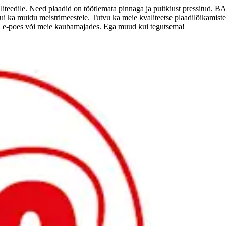
valiteedile. Need plaadid on töötlemata pinnaga ja puitkiust pressitud
kui ka muidu meistrimeestele. Tutvu ka meie kvaliteetse plaadilõikamist
i e-poes või meie kaubamajades. Ega muud kui tegutsema!