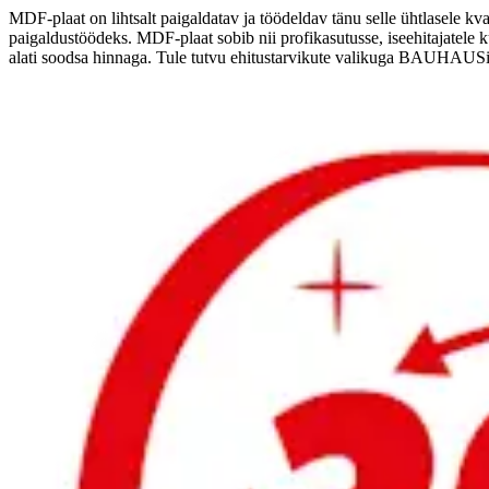
MDF-plaat on lihtsalt paigaldatav ja töödeldav tänu selle ühtlasele k
paigaldustöödeks. MDF-plaat sobib nii profikasutusse, iseehitajatele 
alati soodsa hinnaga. Tule tutvu ehitustarvikute valikuga BAUHAUS