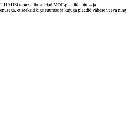
. BAUHAUSi tootevalikust leiad MDF-plaadid ehitus- ja
eenusega, et saaksid õige suuruse ja kujuga plaadid vähese vaeva ning