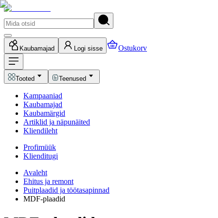
Ostukorv
Kaubamajad
Logi sisse
Tooted
Teenused
Kampaaniad
Kaubamajad
Kaubamärgid
Artiklid ja näpunäited
Kliendileht
Profimüük
Klienditugi
Avaleht
Ehitus ja remont
Puitplaadid ja töötasapinnad
MDF-plaadid