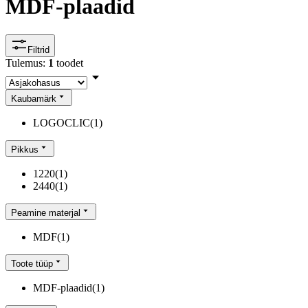
MDF-plaadid
Filtrid
Tulemus:
1
toodet
Kaubamärk
LOGOCLIC
(
1
)
Pikkus
1220
(
1
)
2440
(
1
)
Peamine materjal
MDF
(
1
)
Toote tüüp
MDF-plaadid
(
1
)