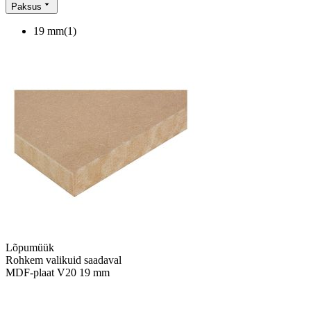
Paksus
19 mm
(
1
)
Lõpumüük
Rohkem valikuid saadaval
MDF-plaat V20 19 mm