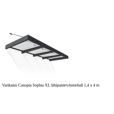
Varikatus Canopia Sophia XL läbipaistev/tumehall 1,4 x 4 m