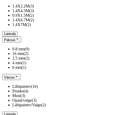
1.4X2.2M
(
3
)
1.4X4.5M
(
3
)
0.9X1.5M
(
2
)
1.4X6.7M
(
2
)
1.4X7M
(
2
)
Laienda
Paksus
0.8 mm
(
9
)
16 mm
(
2
)
2.5 mm
(
2
)
4 mm
(
1
)
6 mm
(
1
)
Värvus
Läbipaistev
(
16
)
Pronks
(
4
)
Must
(
3
)
Opaal/valge
(
3
)
Läbipaistev/Valge
(
2
)
Laienda