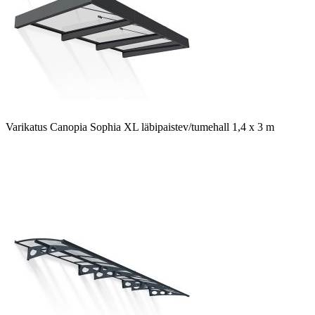
Varikatus Canopia Sophia XL läbipaistev/tumehall 1,4 x 3 m