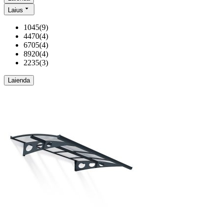
Laius
1045
(
9
)
4470
(
4
)
6705
(
4
)
8920
(
4
)
2235
(
3
)
Laienda