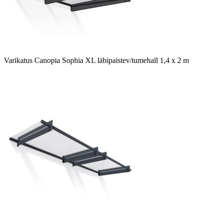
Varikatus Canopia Sophia XL läbipaistev/tumehall 1,4 x 2 m