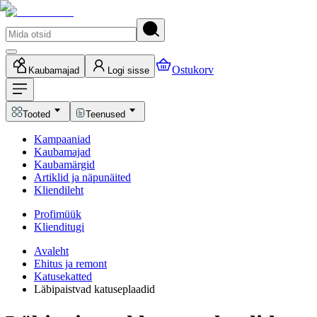
Ostukorv
Kaubamajad
Logi sisse
Tooted
Teenused
Kampaaniad
Kaubamajad
Kaubamärgid
Artiklid ja näpunäited
Kliendileht
Profimüük
Klienditugi
Avaleht
Ehitus ja remont
Katusekatted
Läbipaistvad katuseplaadid