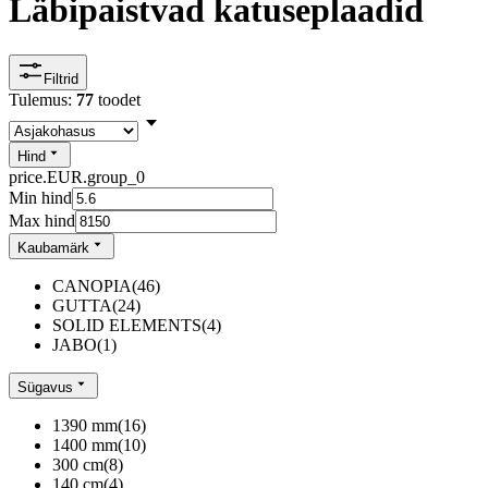
Läbipaistvad katuseplaadid
Filtrid
Tulemus:
77
toodet
Hind
price.EUR.group_0
Min hind
Max hind
Kaubamärk
CANOPIA
(
46
)
GUTTA
(
24
)
SOLID ELEMENTS
(
4
)
JABO
(
1
)
Sügavus
1390 mm
(
16
)
1400 mm
(
10
)
300 cm
(
8
)
140 cm
(
4
)