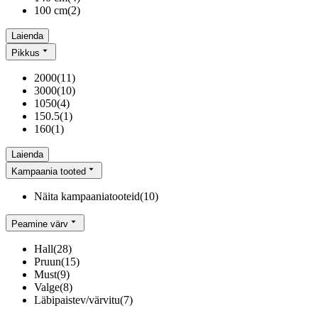
100 cm
(
2
)
Laienda
Pikkus
2000
(
11
)
3000
(
10
)
1050
(
4
)
150.5
(
1
)
160
(
1
)
Laienda
Kampaania tooted
Näita kampaaniatooteid
(
10
)
Peamine värv
Hall
(
28
)
Pruun
(
15
)
Must
(
9
)
Valge
(
8
)
Läbipaistev/värvitu
(
7
)