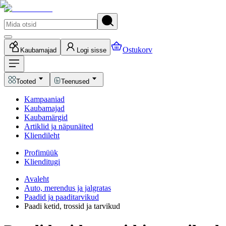
Ostukorv
Kaubamajad
Logi sisse
Tooted
Teenused
Kampaaniad
Kaubamajad
Kaubamärgid
Artiklid ja näpunäited
Kliendileht
Profimüük
Klienditugi
Avaleht
Auto, merendus ja jalgratas
Paadid ja paaditarvikud
Paadi ketid, trossid ja tarvikud