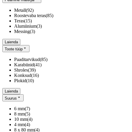
Metall
(
92
)
Roostevaba teras
(
85
)
Teras
(
15
)
Alumiinium
(
3
)
Messing
(
3
)
Laienda
Toote tüüp
Paaditarvikud
(
85
)
Karabiinid
(
41
)
Shroles
(
39
)
Konksud
(
16
)
Plokid
(
10
)
Laienda
Suurus
6 mm
(
7
)
8 mm
(
5
)
10 mm
(
4
)
4 mm
(
4
)
8 x 80 mm
(
4
)