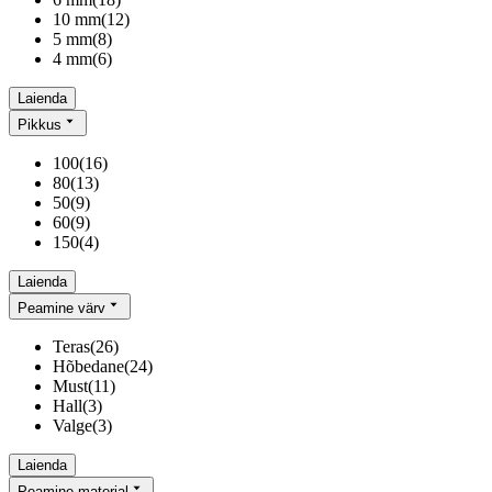
10 mm
(
12
)
5 mm
(
8
)
4 mm
(
6
)
Laienda
Pikkus
100
(
16
)
80
(
13
)
50
(
9
)
60
(
9
)
150
(
4
)
Laienda
Peamine värv
Teras
(
26
)
Hõbedane
(
24
)
Must
(
11
)
Hall
(
3
)
Valge
(
3
)
Laienda
Peamine materjal