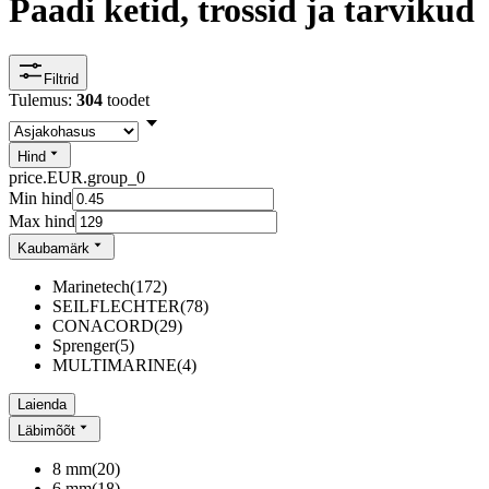
Paadi ketid, trossid ja tarvikud
Filtrid
Tulemus:
304
toodet
Hind
price.EUR.group_0
Min hind
Max hind
Kaubamärk
Marinetech
(
172
)
SEILFLECHTER
(
78
)
CONACORD
(
29
)
Sprenger
(
5
)
MULTIMARINE
(
4
)
Laienda
Läbimõõt
8 mm
(
20
)
6 mm
(
18
)