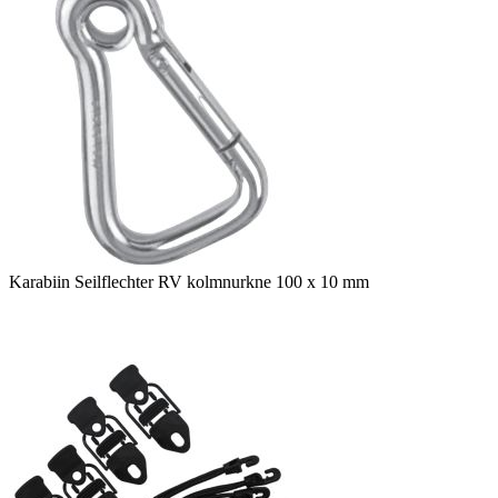
Karabiin Seilflechter RV kolmnurkne 100 x 10 mm