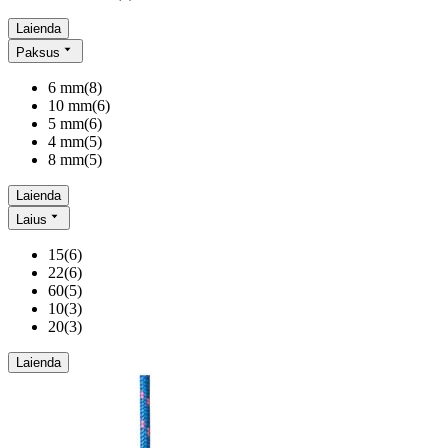
Laienda
Paksus
6 mm
(
8
)
10 mm
(
6
)
5 mm
(
6
)
4 mm
(
5
)
8 mm
(
5
)
Laienda
Laius
15
(
6
)
22
(
6
)
60
(
5
)
10
(
3
)
20
(
3
)
Laienda