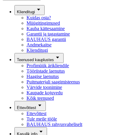
Klienditugi
Kuidas osta?
Müügitingimused
Kauba kättesaamine
Garantii ja tagastamine
BAUHAUS garantii
Andmekaitse
Klienditugi
Teenused kauplustes
Profimüük ärikliendile
Tööriistade laenutus
Haagise laenutus
Puitmaterjali saagimisteenus
Värvide toonimine
Kaupade kojuvedu
Kõik teenused
Ettevõttest
Ettevõttest
Tule meile tööle
BAUHAUS rahvusvaheliselt
Kasulik info