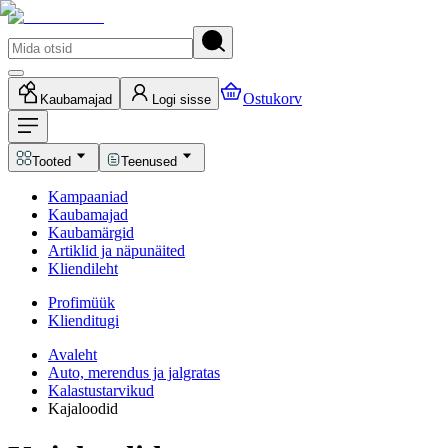
Ostukorv
Kaubamajad
Logi sisse
Tooted
Teenused
Kampaaniad
Kaubamajad
Kaubamärgid
Artiklid ja näpunäited
Kliendileht
Profimüük
Klienditugi
Avaleht
Auto, merendus ja jalgratas
Kalastustarvikud
Kajaloodid