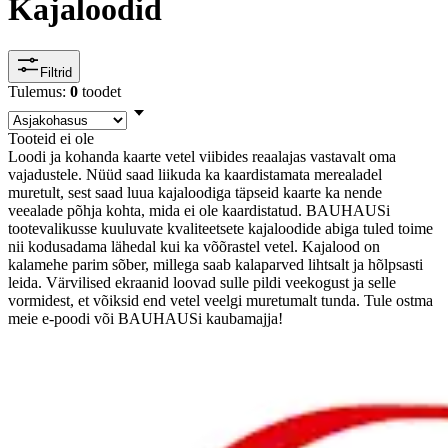
Kajaloodid
Filtrid
Tulemus:
0
toodet
Tooteid ei ole
Loodi ja kohanda kaarte vetel viibides reaalajas vastavalt oma
vajadustele. Nüüd saad liikuda ka kaardistamata merealadel
muretult, sest saad luua kajaloodiga täpseid kaarte ka nende
veealade põhja kohta, mida ei ole kaardistatud. BAUHAUSi
tootevalikusse kuuluvate kvaliteetsete kajaloodide abiga tuled toime
nii kodusadama lähedal kui ka võõrastel vetel. Kajalood on
kalamehe parim sõber, millega saab kalaparved lihtsalt ja hõlpsasti
leida. Värvilised ekraanid loovad sulle pildi veekogust ja selle
vormidest, et võiksid end vetel veelgi muretumalt tunda. Tule ostma
meie e-poodi või BAUHAUSi kaubamajja!