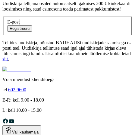
Uudiskirja tellijana osaled automaatselt igakuises 200 € kinkekaardi
loosimises ning saad esimesena teada parimatest pakkumistest!
E-post
Registreeru
Tellides uudiskirja, nõustud BAUHAUSi uudiskirjade saamisega e-
posti teel. Uudiskirja tellimuse saad igal ajal tühistada kirjas oleva
tühistamislingi kaudu. Lisainfot isikuandmete töötlemise kohta leiad
siit
.
Võta ühendust klienditoega
tel
602 9600
E-R: kell 9.00 - 18.00
L: kell 10.00 - 15.00
Vali kaubamaja