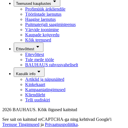
Teenused kauplustes
Profimüük ärikliendile
Tööriistade laenutus
Haagise laenutus
Puitmaterjali saagimisteenus
Värvide toonimine
Kaupade kojuvedu
Kõik teenused
Ettevõttest
Ettevõttest
Tule meile tööle
BAUHAUS rahvusvaheliselt
Kasulik info
Artiklid ja näpunäited
Kinkekaart
Kampaaniatingimused
Kliendileht
Telli uudiskiri
2026 BAUHAUS. Kõik õigused kaitstud
See sait on kaitstud reCAPTCHA-ga ning kehtivad Google'i
Teenuse Tingimused
ja
Privaatsuspoliitika
.