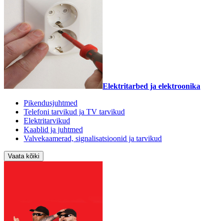
Elektritarbed ja elektroonika
Pikendusjuhtmed
Telefoni tarvikud ja TV tarvikud
Elektritarvikud
Kaablid ja juhtmed
Valvekaamerad, signalisatsioonid ja tarvikud
Vaata kõiki