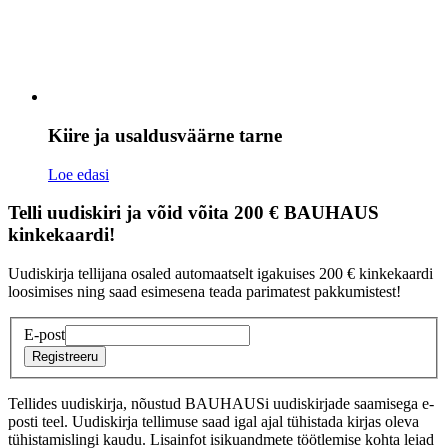
Kiire ja usaldusväärne tarne
Loe edasi
Telli uudiskiri ja võid võita 200 € BAUHAUS
kinkekaardi!
Uudiskirja tellijana osaled automaatselt igakuises 200 € kinkekaardi
loosimises ning saad esimesena teada parimatest pakkumistest!
E-post
Registreeru
Tellides uudiskirja, nõustud BAUHAUSi uudiskirjade saamisega e-
posti teel. Uudiskirja tellimuse saad igal ajal tühistada kirjas oleva
tühistamislingi kaudu. Lisainfot isikuandmete töötlemise kohta leiad