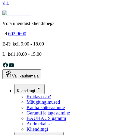
siit
.
Võta ühendust klienditoega
tel
602 9600
E-R: kell 9.00 - 18.00
L: kell 10.00 - 15.00
Vali kaubamaja
Klienditugi
Kuidas osta?
Müügitingimused
Kauba kättesaamine
Garantii ja tagastamine
BAUHAUS garantii
Andmekaitse
Klienditugi