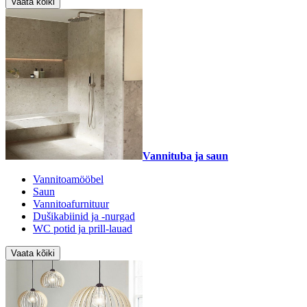
Vaata kõiki
Vannituba ja saun
Vannitoamööbel
Saun
Vannitoafurnituur
Dušikabiinid ja -nurgad
WC potid ja prill-lauad
Vaata kõiki