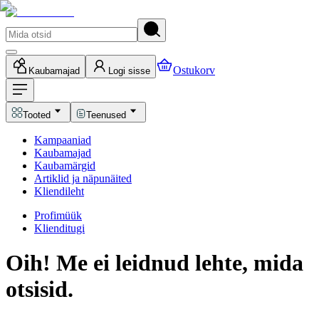
Ostukorv
Kaubamajad
Logi sisse
Tooted
Teenused
Kampaaniad
Kaubamajad
Kaubamärgid
Artiklid ja näpunäited
Kliendileht
Profimüük
Klienditugi
Oih! Me ei leidnud lehte, mida
otsisid.