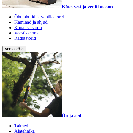
Küte, vesi ja ventilatsioon
Õhujahutid ja ventilaatorid
Kaminad ja ahjud
Kanalisatsioon
Veesüsteemid
Radiaatorid
Vaata kõiki
Õu ja aed
Taimed
Aiatehnika