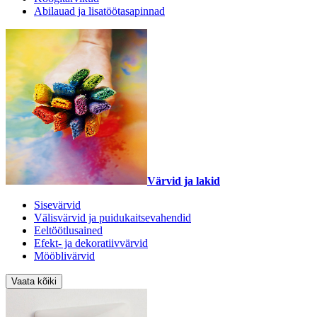
Abilauad ja lisatöötasapinnad
Värvid ja lakid
Sisevärvid
Välisvärvid ja puidukaitsevahendid
Eeltöötlusained
Efekt- ja dekoratiivvärvid
Mööblivärvid
Vaata kõiki