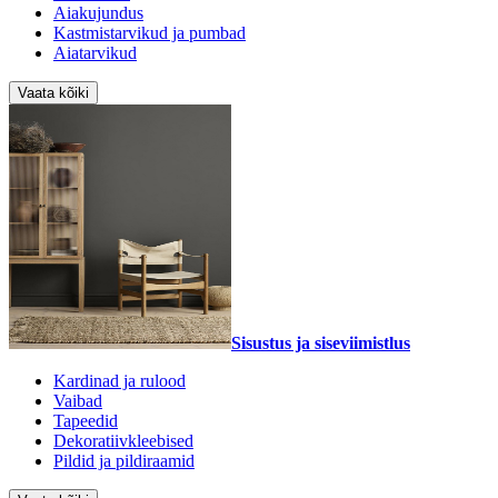
Aiakujundus
Kastmistarvikud ja pumbad
Aiatarvikud
Vaata kõiki
Sisustus ja siseviimistlus
Kardinad ja rulood
Vaibad
Tapeedid
Dekoratiivkleebised
Pildid ja pildiraamid