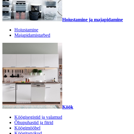
Hoiustamine ja majapidamine
Hoiustamine
Majapidamistarbed
Köök
Köögisegistid ja valamud
Õhupuhastid ja fitrid
Köögimööbel
Köögitarvikud