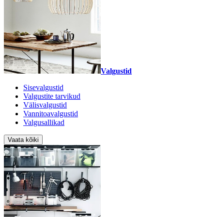
Valgustid
Sisevalgustid
Valgustite tarvikud
Välisvalgustid
Vannitoavalgustid
Valgusallikad
Vaata kõiki