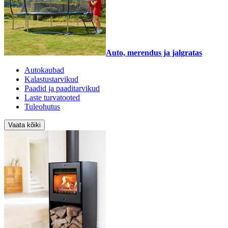
Auto, merendus ja jalgratas
Autokaubad
Kalastustarvikud
Paadid ja paaditarvikud
Laste turvatooted
Tuleohutus
Vaata kõiki