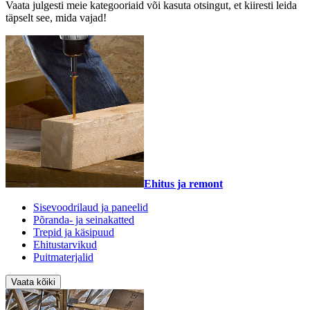
Vaata julgesti meie kategooriaid või kasuta otsingut, et kiiresti leida
täpselt see, mida vajad!
Ehitus ja remont
Sisevoodrilaud ja paneelid
Põranda- ja seinakatted
Trepid ja käsipuud
Ehitustarvikud
Puitmaterjalid
Vaata kõiki