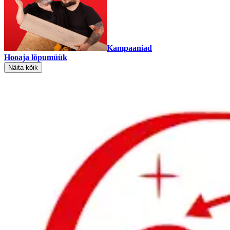
Kampaaniad
Hooaja lõpumüük
Näita kõik