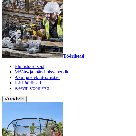
Tööriistad
Ehitustööriistad
Mõõte- ja märkimisvahendid
Aku- ja elektritööriistad
Käsitööriistad
Keevitustööriistad
Vaata kõiki