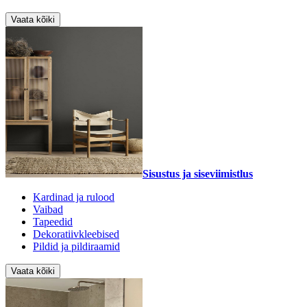
Vaata kõiki
Sisustus ja siseviimistlus
Kardinad ja rulood
Vaibad
Tapeedid
Dekoratiivkleebised
Pildid ja pildiraamid
Vaata kõiki