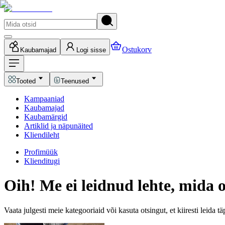
Ostukorv
Kaubamajad
Logi sisse
Tooted
Teenused
Kampaaniad
Kaubamajad
Kaubamärgid
Artiklid ja näpunäited
Kliendileht
Profimüük
Klienditugi
Oih! Me ei leidnud lehte, mida o
Vaata julgesti meie kategooriaid või kasuta otsingut, et kiiresti leida t