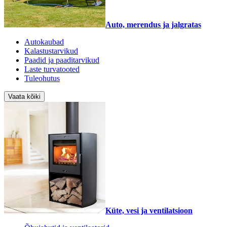
Auto, merendus ja jalgratas
Autokaubad
Kalastustarvikud
Paadid ja paaditarvikud
Laste turvatooted
Tuleohutus
Vaata kõiki
Küte, vesi ja ventilatsioon