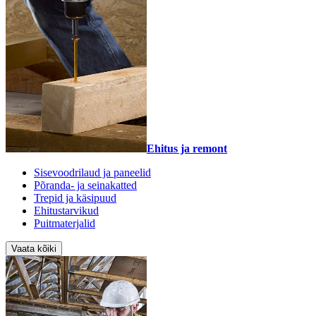
Ehitus ja remont
Sisevoodrilaud ja paneelid
Põranda- ja seinakatted
Trepid ja käsipuud
Ehitustarvikud
Puitmaterjalid
Vaata kõiki