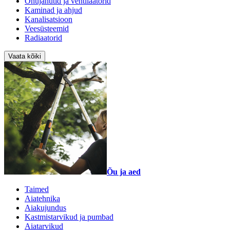
Õhujahutid ja ventilaatorid
Kaminad ja ahjud
Kanalisatsioon
Veesüsteemid
Radiaatorid
Vaata kõiki
Õu ja aed
Taimed
Aiatehnika
Aiakujundus
Kastmistarvikud ja pumbad
Aiatarvikud