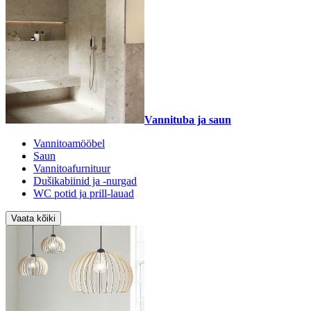
Vannituba ja saun
Vannitoamööbel
Saun
Vannitoafurnituur
Dušikabiinid ja -nurgad
WC potid ja prill-lauad
Vaata kõiki