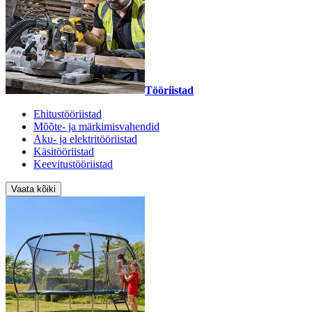
Tööriistad
Ehitustööriistad
Mõõte- ja märkimisvahendid
Aku- ja elektritööriistad
Käsitööriistad
Keevitustööriistad
Vaata kõiki