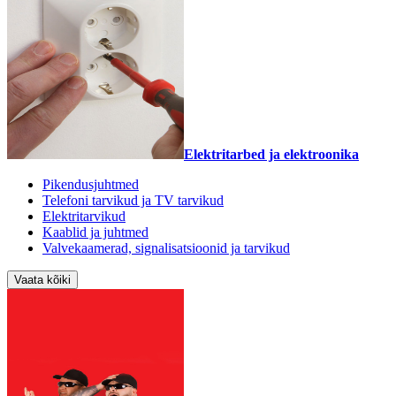
Elektritarbed ja elektroonika
Pikendusjuhtmed
Telefoni tarvikud ja TV tarvikud
Elektritarvikud
Kaablid ja juhtmed
Valvekaamerad, signalisatsioonid ja tarvikud
Vaata kõiki