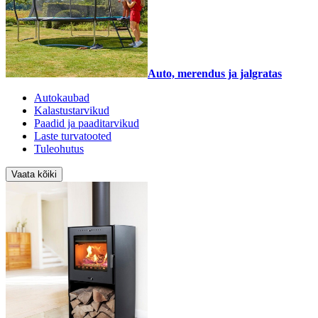
Auto, merendus ja jalgratas
Autokaubad
Kalastustarvikud
Paadid ja paaditarvikud
Laste turvatooted
Tuleohutus
Vaata kõiki