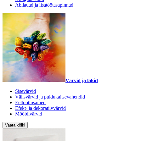
Abilauad ja lisatöötasapinnad
Värvid ja lakid
Sisevärvid
Välisvärvid ja puidukaitsevahendid
Eeltöötlusained
Efekt- ja dekoratiivvärvid
Mööblivärvid
Vaata kõiki