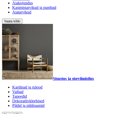
Aiakujundus
Kastmistarvikud ja pumbad
Aiatarvikud
Vaata kõiki
Sisustus ja siseviimistlus
Kardinad ja rulood
Vaibad
Tapeedid
Dekoratiivkleebised
Pildid ja pildiraamid