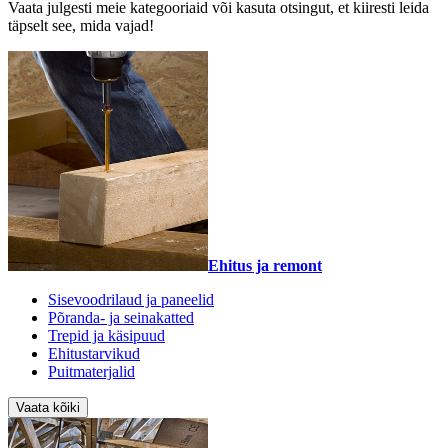
Vaata julgesti meie kategooriaid või kasuta otsingut, et kiiresti leida
täpselt see, mida vajad!
Ehitus ja remont
Sisevoodrilaud ja paneelid
Põranda- ja seinakatted
Trepid ja käsipuud
Ehitustarvikud
Puitmaterjalid
Vaata kõiki