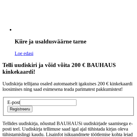
Kiire ja usaldusväärne tarne
Loe edasi
Telli uudiskiri ja võid võita 200 € BAUHAUS
kinkekaardi!
Uudiskirja tellijana osaled automaatselt igakuises 200 € kinkekaardi
loosimises ning saad esimesena teada parimatest pakkumistest!
E-post
Registreeru
Tellides uudiskirja, nõustud BAUHAUSi uudiskirjade saamisega e-
posti teel. Uudiskirja tellimuse saad igal ajal tühistada kirjas oleva
tühistamislingi kaudu. Lisainfot isikuandmete töötlemise kohta leiad