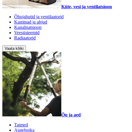
Küte, vesi ja ventilatsioon
Õhujahutid ja ventilaatorid
Kaminad ja ahjud
Kanalisatsioon
Veesüsteemid
Radiaatorid
Vaata kõiki
Õu ja aed
Taimed
Aiatehnika