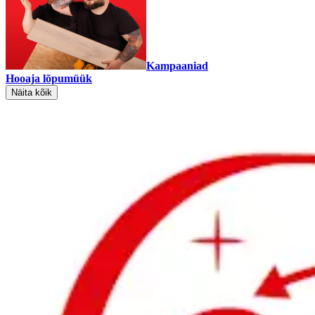
Kampaaniad
Hooaja lõpumüük
Näita kõik