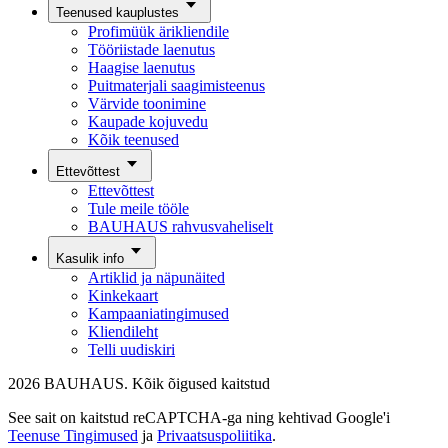
Teenused kauplustes
Profimüük ärikliendile
Tööriistade laenutus
Haagise laenutus
Puitmaterjali saagimisteenus
Värvide toonimine
Kaupade kojuvedu
Kõik teenused
Ettevõttest
Ettevõttest
Tule meile tööle
BAUHAUS rahvusvaheliselt
Kasulik info
Artiklid ja näpunäited
Kinkekaart
Kampaaniatingimused
Kliendileht
Telli uudiskiri
2026 BAUHAUS. Kõik õigused kaitstud
See sait on kaitstud reCAPTCHA-ga ning kehtivad Google'i
Teenuse Tingimused
ja
Privaatsuspoliitika
.