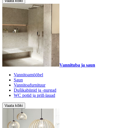
Vaata kõiki
Vannituba ja saun
Vannitoamööbel
Saun
Vannitoafurnituur
Dušikabiinid ja -nurgad
WC potid ja prill-lauad
Vaata kõiki