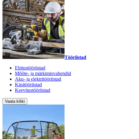
Tööriistad
Ehitustööriistad
Mõõte- ja märkimisvahendid
Aku- ja elektritööriistad
Käsitööriistad
Keevitustööriistad
Vaata kõiki