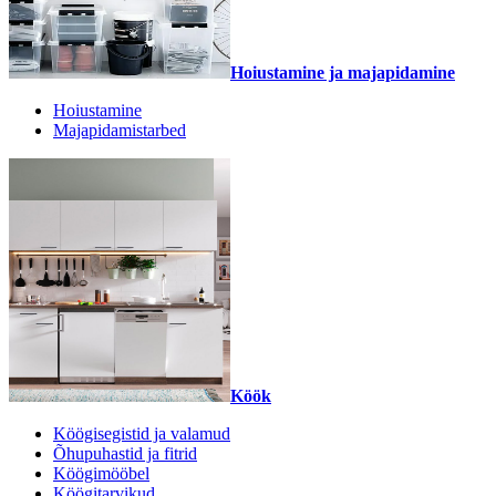
Hoiustamine ja majapidamine
Hoiustamine
Majapidamistarbed
Köök
Köögisegistid ja valamud
Õhupuhastid ja fitrid
Köögimööbel
Köögitarvikud