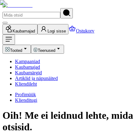
Ostukorv
Kaubamajad
Logi sisse
Tooted
Teenused
Kampaaniad
Kaubamajad
Kaubamärgid
Artiklid ja näpunäited
Kliendileht
Profimüük
Klienditugi
Oih! Me ei leidnud lehte, mida
otsisid.