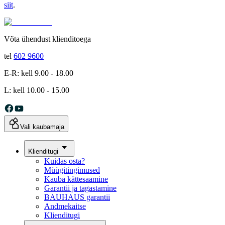
siit
.
Võta ühendust klienditoega
tel
602 9600
E-R: kell 9.00 - 18.00
L: kell 10.00 - 15.00
Vali kaubamaja
Klienditugi
Kuidas osta?
Müügitingimused
Kauba kättesaamine
Garantii ja tagastamine
BAUHAUS garantii
Andmekaitse
Klienditugi