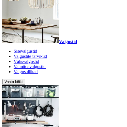
Valgustid
Sisevalgustid
Valgustite tarvikud
Välisvalgustid
Vannitoavalgustid
Valgusallikad
Vaata kõiki