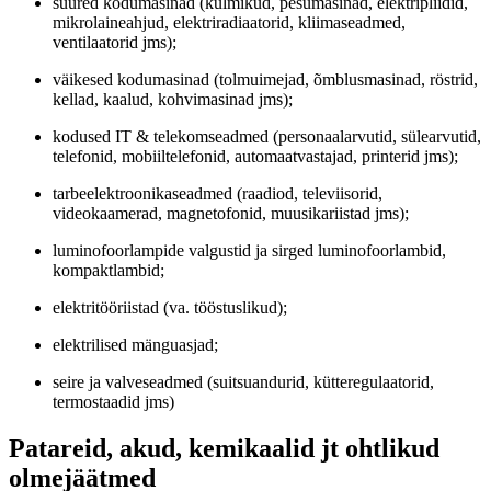
suured kodumasinad (külmikud, pesumasinad, elektripliidid,
mikrolaineahjud, elektriradiaatorid, kliimaseadmed,
ventilaatorid jms);
väikesed kodumasinad (tolmuimejad, õmblusmasinad, röstrid,
kellad, kaalud, kohvimasinad jms);
kodused IT & telekomseadmed (personaalarvutid, sülearvutid,
telefonid, mobiiltelefonid, automaatvastajad, printerid jms);
tarbeelektroonikaseadmed (raadiod, televiisorid,
videokaamerad, magnetofonid, muusikariistad jms);
luminofoorlampide valgustid ja sirged luminofoorlambid,
kompaktlambid;
elektritööriistad (va. tööstuslikud);
elektrilised mänguasjad;
seire ja valveseadmed (suitsuandurid, kütteregulaatorid,
termostaadid jms)
Patareid, akud, kemikaalid jt ohtlikud
olmejäätmed