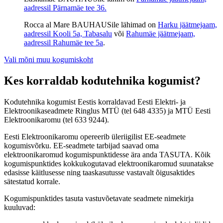
aadressil Pärnamäe tee 36.
Rocca al Mare BAUHAUSile lähimad on
Harku jäätmejaam,
aadressil Kooli 5a, Tabasalu
või
Rahumäe jäätmejaam,
aadressil Rahumäe tee 5a
.
Vali mõni muu kogumiskoht
Kes korraldab kodutehnika kogumist?
Kodutehnika kogumist Eestis korraldavad Eesti Elektri- ja
Elektroonikaseadmete Ringlus MTÜ (tel 648 4335) ja MTÜ Eesti
Elektroonikaromu (tel 633 9244).
Eesti Elektroonikaromu opereerib üleriigilist EE-seadmete
kogumisvõrku. EE-seadmete tarbijad saavad oma
elektroonikaromud kogumispunktidesse ära anda TASUTA. Kõik
kogumispunktides kokkukogutavad elektroonikaromud suunatakse
edasisse käitlusesse ning taaskasutusse vastavalt õigusaktides
sätestatud korrale.
Kogumispunktides tasuta vastuvõetavate seadmete nimekirja
kuuluvad: