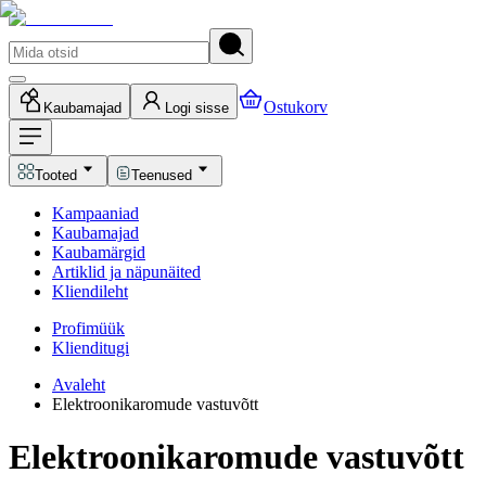
Ostukorv
Kaubamajad
Logi sisse
Tooted
Teenused
Kampaaniad
Kaubamajad
Kaubamärgid
Artiklid ja näpunäited
Kliendileht
Profimüük
Klienditugi
Avaleht
Elektroonikaromude vastuvõtt
Elektroonikaromude vastuvõtt