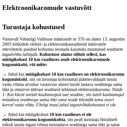
Elektroonikaromude vastuvõtt
Turustaja kohustused
Vastavalt Vabariigi Valitsuse määrusele nr 376 on alates 13. augustist
2005 kõikidele elektri- ja elektroonikaseadmeid müüvatele
ettevõtetele pandud kohustus teostada kasutuks muutunud seadmete
tagasivõttu tarbijailt.
Kohustuse ulatus sõltub sellest, kas
müügikohast 10 km raadiuses asub elektroonikaromude
kogumiskoht, või mitte:
→ Juhul kui
müügikohast 10 km raadiuses on elektroonikaromu
kogumiskoht
, siis on turustaja kohustatud jäätmevaldajalt tasuta
vastu võtma arvulise vastavuse alusel turule lastava seadmega sama
liiki ja otstarvet täitvast seadmest tekkinud elektroonikaromu.
Näide
1: Kui klient soetab kaubamajast uue seadme, siis tuleb kaubamajal
müüdava seadmega sama liiki vana seade kliendilt tema soovi
korral vastu võtta. Ühelgi muul juhul tagasivõtukohustust ei ole.
→ Juhul kui müügikohast
10 km raadiuses ei ole
elektroonikaromu kogumiskohta
, siis peab turustaja füüsiliselt
isikult tasuta tagasi võtma turustatava seadmega sama liiki ja sama