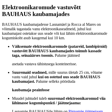
Elektroonikaromude vastuvõtt
BAUHAUS kaubamajades
BAUHAUS kaubamajadesse Lasnamäel ja Rocca al Mares on
võimalik tagastada vanu elektroonikaseadmeid, juhul kui
kaubamajast ostetakse uus seade või kui lähim elektroonikaromude
kogumiskoht asub kaugemal kui 10 km.
Väiksemate elektroonikaromude (patareid, lambipirnid)
vastuvõtt BAUHAUS kaubamajades toimub kassade
taga, seinaäärses tsoonis.
Palume jäätmed
asetada vastava tähistusega konteinerisse.
Suuremaid seadmed,
mille suurus ületab 25 cm, võtame
vastu vaid juhul
kui on ostetud uus seade BAUHAUS
kaubamajast.
Palume selleks pöörduda
kaubamaja peainfosse
Muudel juhtudel tuleb
suuremad elektroonikaromud viia
lähimasse kogumispunkti / jäätmejaama:
Lasnamäe BAUHAUSile lähim on
Pärnamäe jäätmejaam,