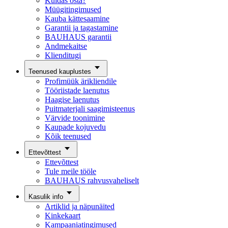
Kuidas osta?
Müügitingimused
Kauba kättesaamine
Garantii ja tagastamine
BAUHAUS garantii
Andmekaitse
Klienditugi
Teenused kauplustes
Profimüük ärikliendile
Tööriistade laenutus
Haagise laenutus
Puitmaterjali saagimisteenus
Värvide toonimine
Kaupade kojuvedu
Kõik teenused
Ettevõttest
Ettevõttest
Tule meile tööle
BAUHAUS rahvusvaheliselt
Kasulik info
Artiklid ja näpunäited
Kinkekaart
Kampaaniatingimused