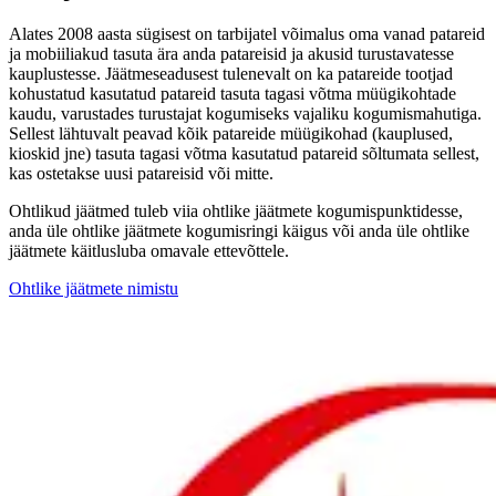
Alates 2008 aasta sügisest on tarbijatel võimalus oma vanad patareid
ja mobiiliakud tasuta ära anda patareisid ja akusid turustavatesse
kauplustesse. Jäätmeseadusest tulenevalt on ka patareide tootjad
kohustatud kasutatud patareid tasuta tagasi võtma müügikohtade
kaudu, varustades turustajat kogumiseks vajaliku kogumismahutiga.
Sellest lähtuvalt peavad kõik patareide müügikohad (kauplused,
kioskid jne) tasuta tagasi võtma kasutatud patareid sõltumata sellest,
kas ostetakse uusi patareisid või mitte.
Ohtlikud jäätmed tuleb viia ohtlike jäätmete kogumispunktidesse,
anda üle ohtlike jäätmete kogumisringi käigus või anda üle ohtlike
jäätmete käitlusluba omavale ettevõttele.
Ohtlike jäätmete nimistu