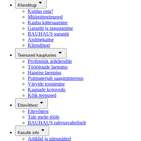
Klienditugi
Kuidas osta?
Müügitingimused
Kauba kättesaamine
Garantii ja tagastamine
BAUHAUS garantii
Andmekaitse
Klienditugi
Teenused kauplustes
Profimüük ärikliendile
Tööriistade laenutus
Haagise laenutus
Puitmaterjali saagimisteenus
Värvide toonimine
Kaupade kojuvedu
Kõik teenused
Ettevõttest
Ettevõttest
Tule meile tööle
BAUHAUS rahvusvaheliselt
Kasulik info
Artiklid ja näpunäited