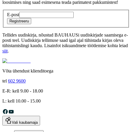
loosimises ning saad esimesena teada parimatest pakkumistest!
E-post
Registreeru
Tellides uudiskirja, nõustud BAUHAUSi uudiskirjade saamisega e-
posti teel. Uudiskirja tellimuse saad igal ajal tühistada kirjas oleva
tühistamislingi kaudu. Lisainfot isikuandmete töötlemise kohta leiad
siit
.
Võta ühendust klienditoega
tel
602 9600
E-R: kell 9.00 - 18.00
L: kell 10.00 - 15.00
Vali kaubamaja