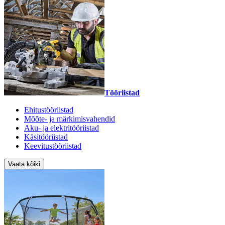
Tööriistad
Ehitustööriistad
Mõõte- ja märkimisvahendid
Aku- ja elektritööriistad
Käsitööriistad
Keevitustööriistad
Vaata kõiki