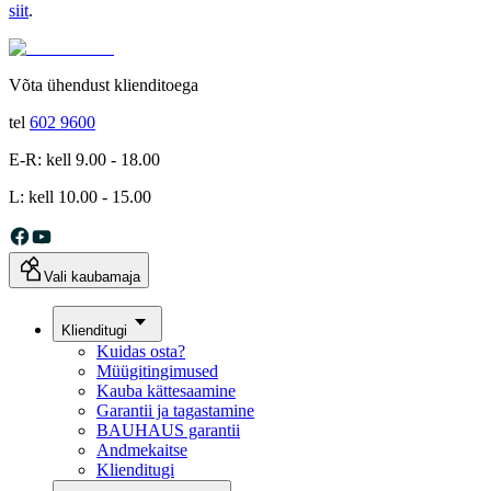
siit
.
Võta ühendust klienditoega
tel
602 9600
E-R: kell 9.00 - 18.00
L: kell 10.00 - 15.00
Vali kaubamaja
Klienditugi
Kuidas osta?
Müügitingimused
Kauba kättesaamine
Garantii ja tagastamine
BAUHAUS garantii
Andmekaitse
Klienditugi