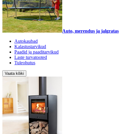
Auto, merendus ja jalgratas
Autokaubad
Kalastustarvikud
Paadid ja paaditarvikud
Laste turvatooted
Tuleohutus
Vaata kõiki