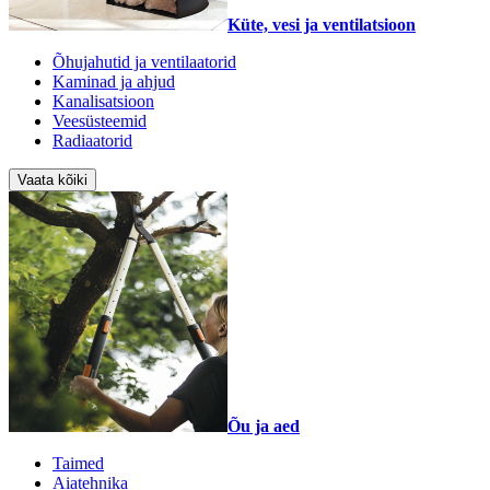
Küte, vesi ja ventilatsioon
Õhujahutid ja ventilaatorid
Kaminad ja ahjud
Kanalisatsioon
Veesüsteemid
Radiaatorid
Vaata kõiki
Õu ja aed
Taimed
Aiatehnika