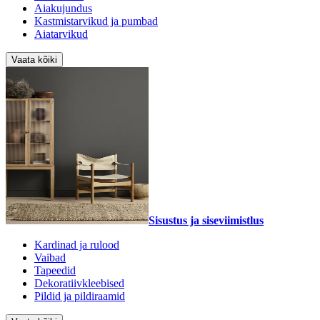
Aiakujundus
Kastmistarvikud ja pumbad
Aiatarvikud
Vaata kõiki
Sisustus ja siseviimistlus
Kardinad ja rulood
Vaibad
Tapeedid
Dekoratiivkleebised
Pildid ja pildiraamid