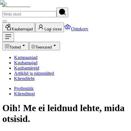
Ostukorv
Kaubamajad
Logi sisse
Tooted
Teenused
Kampaaniad
Kaubamajad
Kaubamärgid
Artiklid ja näpunäited
Kliendileht
Profimüük
Klienditugi
Oih! Me ei leidnud lehte, mida
otsisid.