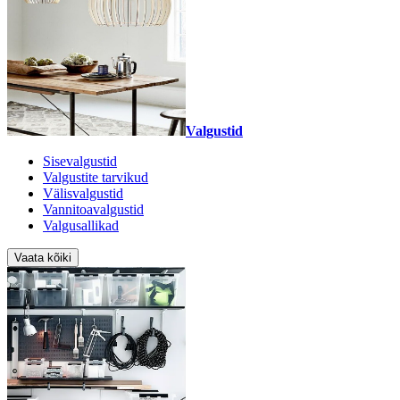
Valgustid
Sisevalgustid
Valgustite tarvikud
Välisvalgustid
Vannitoavalgustid
Valgusallikad
Vaata kõiki