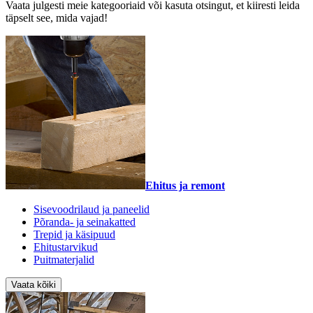
Vaata julgesti meie kategooriaid või kasuta otsingut, et kiiresti leida
täpselt see, mida vajad!
Ehitus ja remont
Sisevoodrilaud ja paneelid
Põranda- ja seinakatted
Trepid ja käsipuud
Ehitustarvikud
Puitmaterjalid
Vaata kõiki