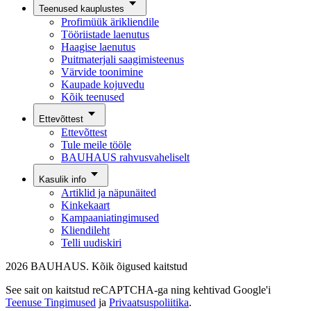
Teenused kauplustes
Profimüük ärikliendile
Tööriistade laenutus
Haagise laenutus
Puitmaterjali saagimisteenus
Värvide toonimine
Kaupade kojuvedu
Kõik teenused
Ettevõttest
Ettevõttest
Tule meile tööle
BAUHAUS rahvusvaheliselt
Kasulik info
Artiklid ja näpunäited
Kinkekaart
Kampaaniatingimused
Kliendileht
Telli uudiskiri
2026 BAUHAUS. Kõik õigused kaitstud
See sait on kaitstud reCAPTCHA-ga ning kehtivad Google'i
Teenuse Tingimused
ja
Privaatsuspoliitika
.