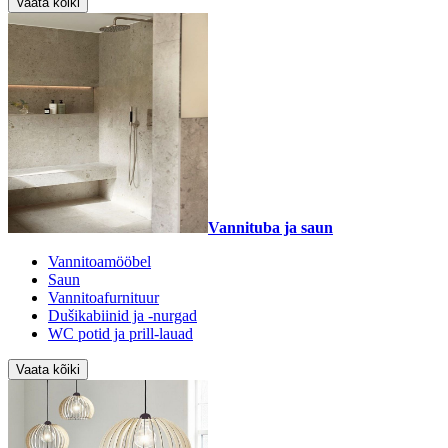
Vaata kõiki
Vannituba ja saun
Vannitoamööbel
Saun
Vannitoafurnituur
Dušikabiinid ja -nurgad
WC potid ja prill-lauad
Vaata kõiki