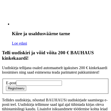
Kiire ja usaldusväärne tarne
Loe edasi
Telli uudiskiri ja võid võita 200 € BAUHAUS
kinkekaardi!
Uudiskirja tellijana osaled automaatselt igakuises 200 € kinkekaardi
loosimises ning saad esimesena teada parimatest pakkumistest!
E-post
Registreeru
Tellides uudiskirja, nõustud BAUHAUSi uudiskirjade saamisega e-
posti teel. Uudiskirja tellimuse saad igal ajal tühistada kirjas oleva
tühistamislingi kaudu. Lisainfot isikuandmete töötlemise kohta leiad