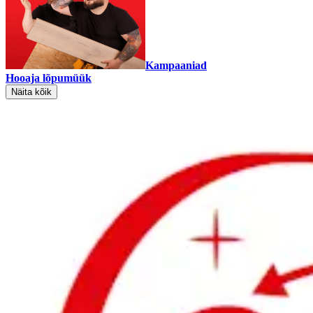
Kampaaniad
Hooaja lõpumüük
Näita kõik