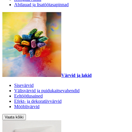
Abilauad ja lisatöötasapinnad
Värvid ja lakid
Sisevärvid
Välisvärvid ja puidukaitsevahendid
Eeltöötlusained
Efekt- ja dekoratiivvärvid
Mööblivärvid
Vaata kõiki