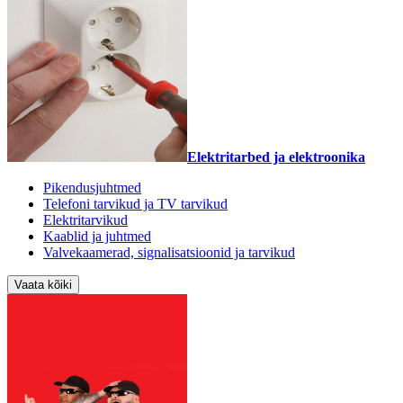
Elektritarbed ja elektroonika
Pikendusjuhtmed
Telefoni tarvikud ja TV tarvikud
Elektritarvikud
Kaablid ja juhtmed
Valvekaamerad, signalisatsioonid ja tarvikud
Vaata kõiki