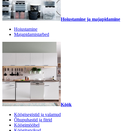
Hoiustamine ja majapidamine
Hoiustamine
Majapidamistarbed
Köök
Köögisegistid ja valamud
Õhupuhastid ja fitrid
Köögimööbel
Köögitarvikud